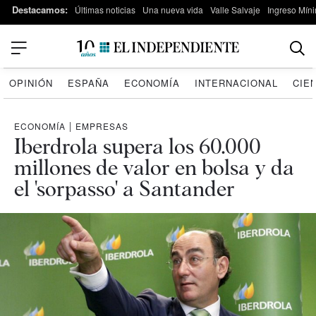
Destacamos:
Últimas noticias
Una nueva vida
Valle Salvaje
Ingreso Míni
OPINIÓN
ESPAÑA
ECONOMÍA
INTERNACIONAL
CIE
ECONOMÍA
|
EMPRESAS
Iberdrola supera los 60.000
millones de valor en bolsa y da
el 'sorpasso' a Santander