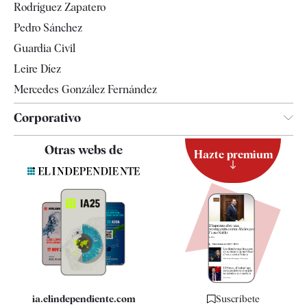
Rodríguez Zapatero
Televisión
Pedro Sánchez
Tendencias
Guardia Civil
Leire Díez
Mercedes González Fernández
Corporativo
Contacto
Otras webs de
Hazte premium
Suscripción
Newsletter
Apps
Quiénes somos
Especificaciones
ia.elindependiente.com
Suscríbete