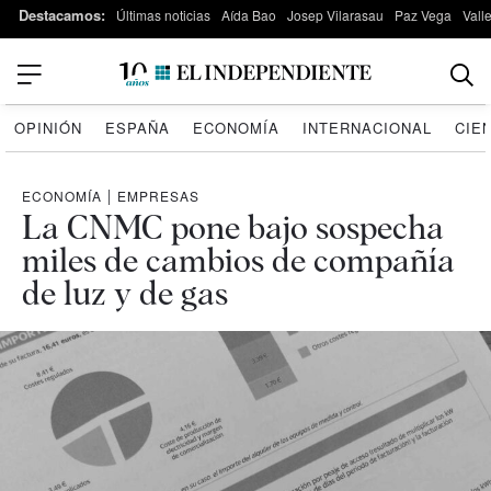
Destacamos:
Últimas noticias
Aída Bao
Josep Vilarasau
Paz Vega
Vall
OPINIÓN
ESPAÑA
ECONOMÍA
INTERNACIONAL
CIE
ECONOMÍA
|
EMPRESAS
La CNMC pone bajo sospecha
miles de cambios de compañía
de luz y de gas