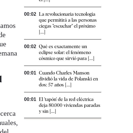
La revolucionaria tecnología
00:02
que permitirá a las personas
asamos
ciegas "escuchar" el próximo
[...]
de
que
Qué es exactamente un
00:02
 semana
eclipse solar: el fenómeno
cósmico que sirvió para [...]
Cuando Charles Manson
00:01
l
dividió la vida de Polanski en
dos: 57 años [...]
El 'tapón' de la red eléctrica
00:01
l
deja 80.000 viviendas paradas
y sin [...]
 cerca
nuales,
 del