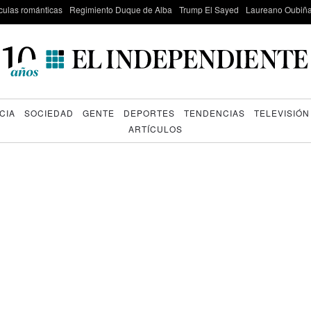
culas románticas
Regimiento Duque de Alba
Trump El Sayed
Laureano Oubiña
CIA
SOCIEDAD
GENTE
DEPORTES
TENDENCIAS
TELEVISIÓN
ARTÍCULOS