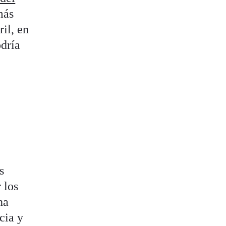
más
il, en
odría
s
 los
na
cia y