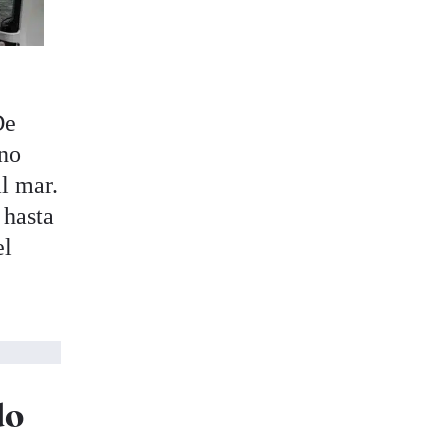
De
ano
al mar.
 hasta
el
do