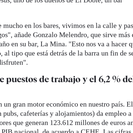
Jesús, uno de los dueños de El Doble, un bar
e mucho en los bares, vivimos en la calle y p
os", añade Gonzalo Melendro, que sirve más 
 año en su bar, La Mina. "Esto nos va a hacer 
 al tipo que está detrás de la barra un fin de
isfruten".
e puestos de trabajo y el 6,2 % de
on un gran motor económico en nuestro país. E
n pubs, cafeterías y alojamientos) da empleo a
dores que generan 123.612 millones de euros a
el PIB nacional, de acuerdo a CEHE. Las
cifras