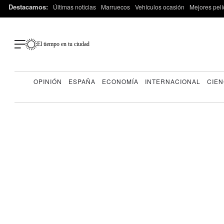
Destacamos:
Últimas noticias
Marruecos
Vehículos ocasión
Mejores pelí
El tiempo en tu ciudad
OPINIÓN
ESPAÑA
ECONOMÍA
INTERNACIONAL
CIEN