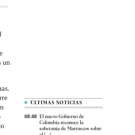
l
e
s un
nas.
rre
ÚLTIMAS NOTICIAS
en
o
El nuevo Gobierno de
08:48
Colombia reconoce la
do
soberanía de Marruecos sobre
el [...]