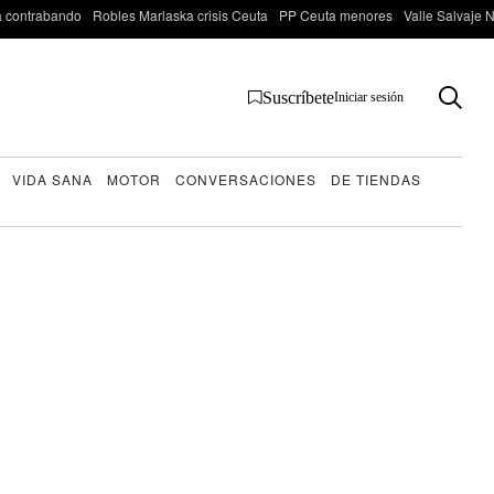
 contrabando
Robles Marlaska crisis Ceuta
PP Ceuta menores
Valle Salvaje N
Suscríbete
Iniciar sesión
VIDA SANA
MOTOR
CONVERSACIONES
DE TIENDAS