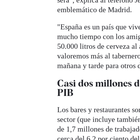
será", explica al teléfono 
emblemático de Madrid.
"España es un país que viv
mucho tiempo con los amig
50.000 litros de cerveza al
valoremos más al tabernero,
mañana y tarde para otros d
Casi dos millones d
PIB
Los bares y restaurantes s
sector (que incluye tambié
de 1,7 millones de trabaja
cerca del 6,2 por ciento d