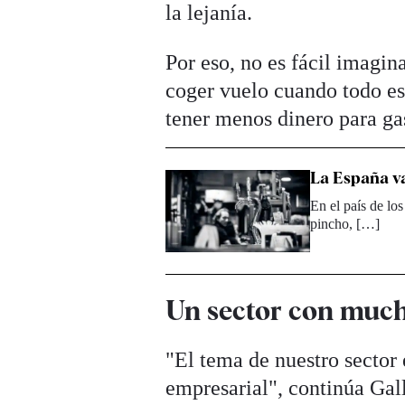
la lejanía.
Por eso, no es fácil imagin
coger vuelo cuando todo es
tener menos dinero para ga
La España va
En el país de lo
pincho, […]
Un sector con mucho
"El tema de nuestro sector 
empresarial", continúa Gal