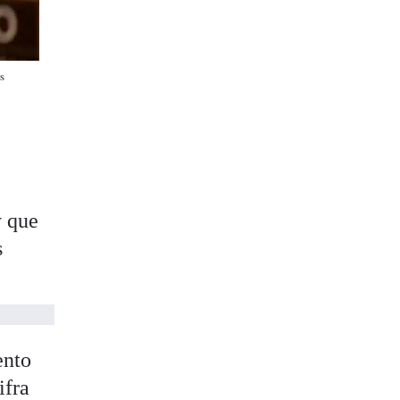
s
y que
s
ento
ifra