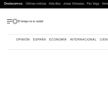
Destacamos:
Últimas noticias
Aída Bao
Josep Vilarasau
Paz Vega
Vall
El tiempo en tu ciudad
OPINIÓN
ESPAÑA
ECONOMÍA
INTERNACIONAL
CIEN