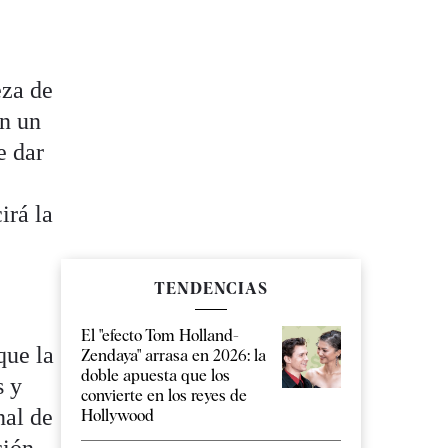
eza de
en un
e dar
irá la
TENDENCIAS
El "efecto Tom Holland-
que la
Zendaya" arrasa en 2026: la
doble apuesta que los
s y
convierte en los reyes de
nal de
Hollywood