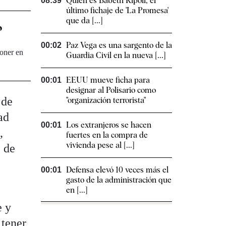
Quién es Babeth Ripoll, el
08:39
último fichaje de 'La Promesa'
que da [...]
o
Paz Vega es una sargento de la
00:02
oner en
Guardia Civil en la nueva [...]
EEUU mueve ficha para
00:01
designar al Polisario como
 de
"organización terrorista"
ad
Los extranjeros se hacen
00:01
,
fuertes en la compra de
vivienda pese al [...]
z de
Defensa elevó 10 veces más el
00:01
gasto de la administración que
en [...]
e y
 tener