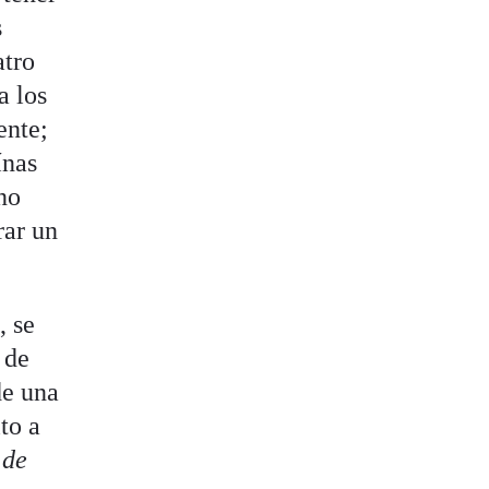
s
atro
a los
ente;
ínas
no
rar un
, se
 de
de una
to a
 de