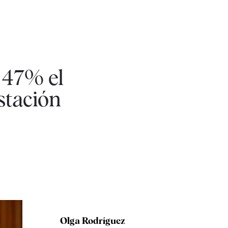
 47% el
stación
Olga Rodríguez