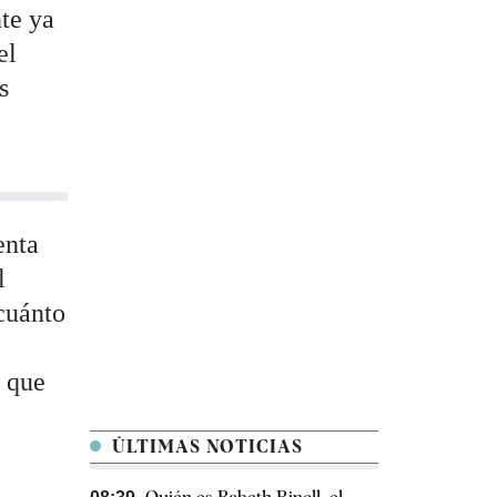
te ya
el
s
enta
l
cuánto
e que
ÚLTIMAS NOTICIAS