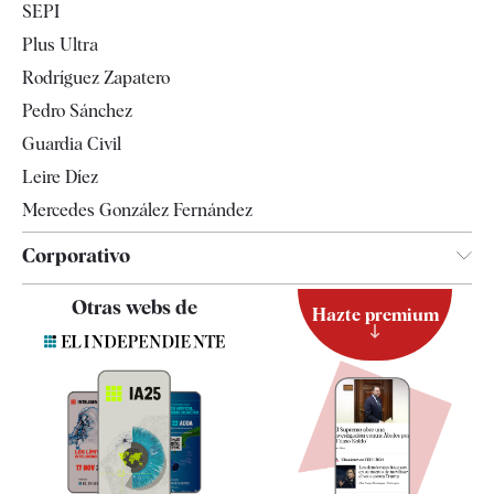
SEPI
Internacional
Plus Ultra
Gente
Rodríguez Zapatero
Televisión
Pedro Sánchez
Tendencias
Guardia Civil
Leire Díez
Mercedes González Fernández
Corporativo
Contacto
Otras webs de
Hazte premium
Suscripción
Newsletter
Apps
Quiénes somos
Especificaciones