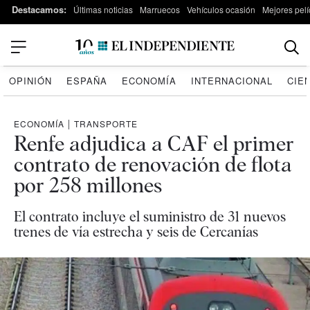
Destacamos:
Últimas noticias
Marruecos
Vehículos ocasión
Mejores pelí
OPINIÓN
ESPAÑA
ECONOMÍA
INTERNACIONAL
CIE
ECONOMÍA
|
TRANSPORTE
Renfe adjudica a CAF el primer
contrato de renovación de flota
por 258 millones
El contrato incluye el suministro de 31 nuevos
trenes de vía estrecha y seis de Cercanías