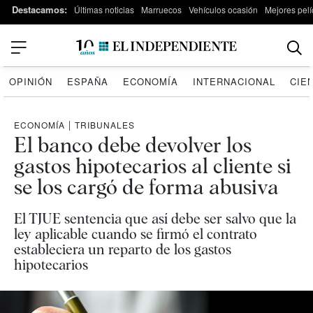
Destacamos:
Últimas noticias
Marruecos
Vehículos ocasión
Mejores pelí
OPINIÓN
ESPAÑA
ECONOMÍA
INTERNACIONAL
CIE
ECONOMÍA
|
TRIBUNALES
El banco debe devolver los
gastos hipotecarios al cliente si
se los cargó de forma abusiva
El TJUE sentencia que así debe ser salvo que la
ley aplicable cuando se firmó el contrato
estableciera un reparto de los gastos
hipotecarios