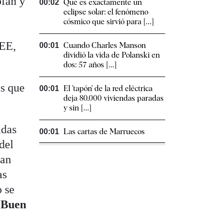
ofán y
Qué es exactamente un
00:02
eclipse solar: el fenómeno
cósmico que sirvió para [...]
REE,
Cuando Charles Manson
00:01
dividió la vida de Polanski en
dos: 57 años [...]
as que
El 'tapón' de la red eléctrica
00:01
deja 80.000 viviendas paradas
y sin [...]
adas
Las cartas de Marruecos
00:01
del
han
as
o se
 Buen