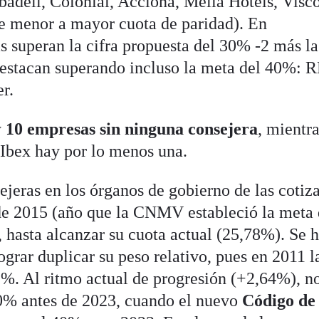
adell, Colonial, Acciona, Meliá Hotels, Visc
e menor a mayor cuota de paridad). En
s superan la cifra propuesta del 30% -2 más la
destacan superando incluso la meta del 40%: 
r.
y
10 empresas sin ninguna consejera
, mientr
 Ibex hay por lo menos una.
sejeras en los órganos de gobierno de las cotiz
de 2015 (año que la CNMV estableció la meta 
 hasta alcanzar su cuota actual (25,78%). Se 
ograr duplicar su peso relativo, pues en 2011 l
1%. Al ritmo actual de progresión (+2,64%), n
30% antes de 2023, cuando el nuevo
Código de