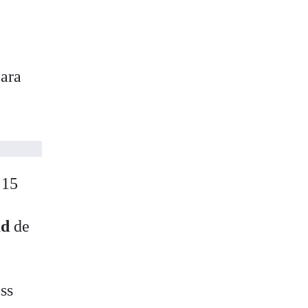
ara
 15
ad
de
ss