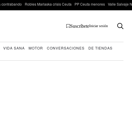
 contrabando
Robles Marlaska crisis Ceuta
PP Ceuta menores
Valle Salvaje N
Suscríbete
Iniciar sesión
VIDA SANA
MOTOR
CONVERSACIONES
DE TIENDAS