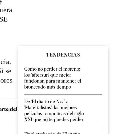
y
uiera
ESE
TENDENCIAS
cia.
Cómo no perder el moreno:
i se
los 'aftersun' que mejor
lores
funcionan para mantener el
bronceado más tiempo
De 'El diario de Noa' a
'Materialistas': las mejores
arte del
películas románticas del siglo
XXI que no te puedes perder