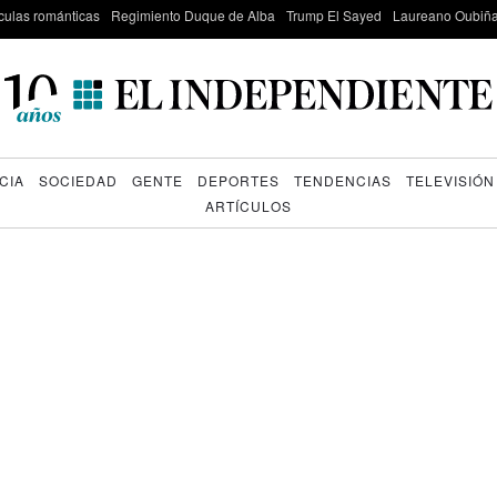
culas románticas
Regimiento Duque de Alba
Trump El Sayed
Laureano Oubiña
CIA
SOCIEDAD
GENTE
DEPORTES
TENDENCIAS
TELEVISIÓN
ARTÍCULOS