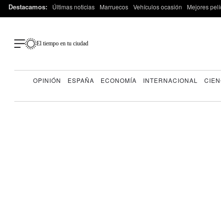
Destacamos:
Últimas noticias
Marruecos
Vehículos ocasión
Mejores pelí
El tiempo en tu ciudad
OPINIÓN
ESPAÑA
ECONOMÍA
INTERNACIONAL
CIEN