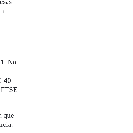
esas
an
11
. No
C-40
l FTSE
a que
ncia.