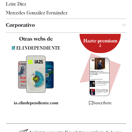
Leire Díez
Mercedes González Fernández
Corporativo
Contacto
Otras webs de
Hazte premium
Suscripción
Newsletter
Apps
Quiénes somos
Especificaciones
ia.elindependiente.com
Suscríbete