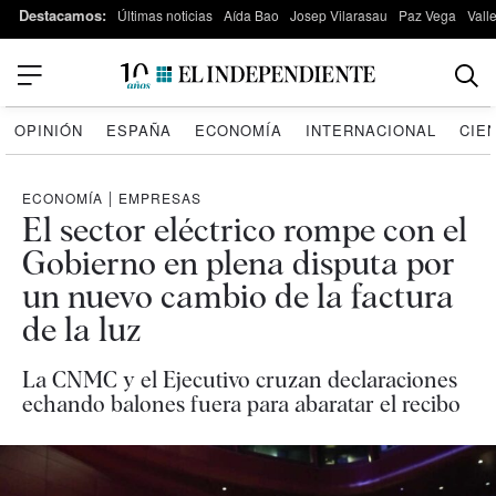
Destacamos:
Últimas noticias
Aída Bao
Josep Vilarasau
Paz Vega
Vall
OPINIÓN
ESPAÑA
ECONOMÍA
INTERNACIONAL
CIE
ECONOMÍA
|
EMPRESAS
El sector eléctrico rompe con el
Gobierno en plena disputa por
un nuevo cambio de la factura
de la luz
La CNMC y el Ejecutivo cruzan declaraciones
echando balones fuera para abaratar el recibo