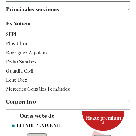
Principales secciones
España
Es Noticia
Economía
SEPI
Internacional
Plus Ultra
Gente
Rodríguez Zapatero
Televisión
Pedro Sánchez
Tendencias
Guardia Civil
Leire Díez
Mercedes González Fernández
Corporativo
Contacto
Otras webs de
Hazte premium
Suscripción
Newsletter