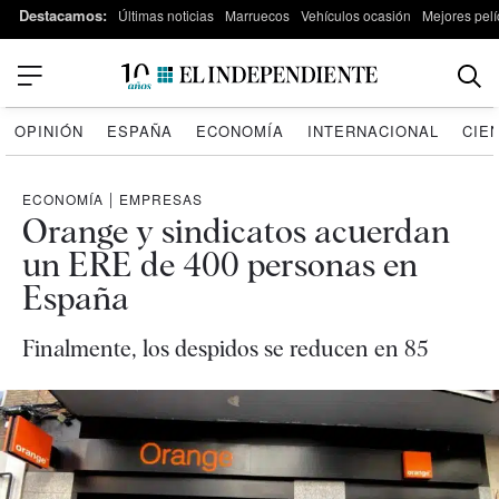
Destacamos:
Últimas noticias
Marruecos
Vehículos ocasión
Mejores pelí
OPINIÓN
ESPAÑA
ECONOMÍA
INTERNACIONAL
CIE
ECONOMÍA
|
EMPRESAS
Orange y sindicatos acuerdan
un ERE de 400 personas en
España
Finalmente, los despidos se reducen en 85