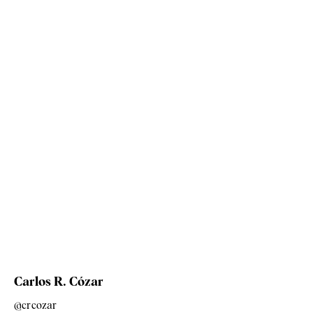
Carlos R. Cózar
@crcozar