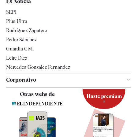
Es Noticia
Economía
SEPI
Internacional
Plus Ultra
Gente
Rodríguez Zapatero
Televisión
Pedro Sánchez
Tendencias
Guardia Civil
Leire Díez
Mercedes González Fernández
Corporativo
Contacto
Otras webs de
Hazte premium
Suscripción
Newsletter
Apps
Quiénes somos
Especificaciones