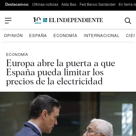
Destacamos:
Últimas noticias
Aída Bao
Fed Banco Santander
En tierra 
OPINIÓN
ESPAÑA
ECONOMÍA
INTERNACIONAL
CIE
ECONOMÍA
Europa abre la puerta a que
España pueda limitar los
precios de la electricidad