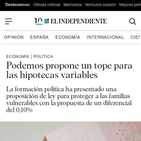
Destacamos:
Últimas noticias
Marruecos
Vehículos ocasión
Mejores pelí
OPINIÓN
ESPAÑA
ECONOMÍA
INTERNACIONAL
CIE
ECONOMÍA
|
POLÍTICA
Podemos propone un tope para
las hipotecas variables
La formación política ha presentado una
proposición de ley para proteger a las familias
vulnerables con la propuesta de un diferencial
del 0,10%