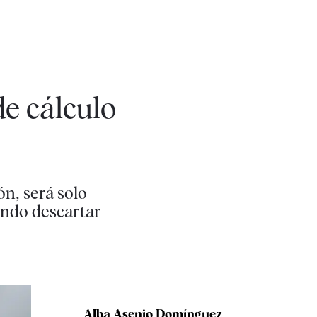
de cálculo
ón, será solo
endo descartar
Alba Asenjo Domínguez