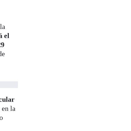
la
 el
29
de
cular
 en la
do