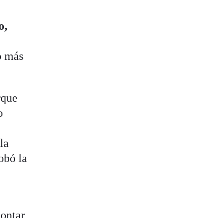
o,
o más
rque
o
la
obó la
contar