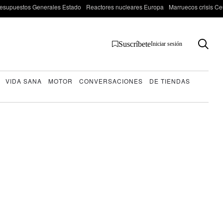
esupuestos Generales Estado
Reactores nucleares Europa
Marruecos crisis Ce
Suscríbete
Iniciar sesión
VIDA SANA
MOTOR
CONVERSACIONES
DE TIENDAS