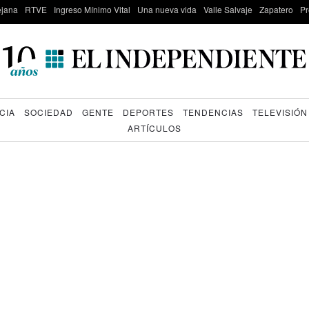
lejana
RTVE
Ingreso Mínimo Vital
Una nueva vida
Valle Salvaje
Zapatero
Pr
CIA
SOCIEDAD
GENTE
DEPORTES
TENDENCIAS
TELEVISIÓN
ARTÍCULOS