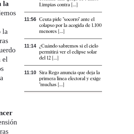
 la
Limpias contra [...]
odemos
Ceuta pide "socorro" ante el
11:56
colapso por la acogida de 1.100
 la
menores [...]
ras
¿Cuándo sabremos si el cielo
11:14
cuerdo
permitirá ver el eclipse solar
del 12 [...]
 el
os
Sira Rego anuncia que deja la
11:10
ma
primera línea electoral y exige
"muchas [...]
ncer
ensión
ras