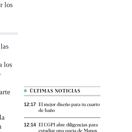
r los
las
a los
o
arte
ÚLTIMAS NOTICIAS
El mejor diseño para tu cuarto
12:17
de baño
la
El CGPJ abre diligencias para
12:14
n
estudiar una queja de Manos