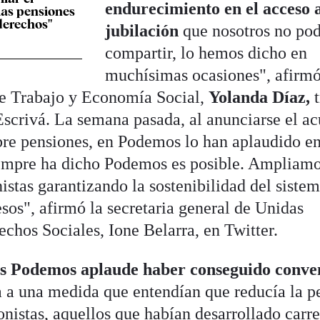
endurecimiento en el acceso a
las pensiones
 derechos"
jubilación
que nosotros no p
compartir, lo hemos dicho en
muchísimas ocasiones", afirmó
de Trabajo y Economía Social,
Yolanda Díaz,
t
Escrivá. La semana pasada, al anunciarse el a
bre pensiones, en Podemos lo han aplaudido en
empre ha dicho Podemos es posible. Ampliam
nistas garantizando la sostenibilidad del siste
sos", afirmó la secretaria general de Unidas
chos Sociales, Ione Belarra, en Twitter.
s Podemos aplaude haber conseguido conve
a a una medida que entendían que reducía la p
ionistas, aquellos que habían desarrollado carre