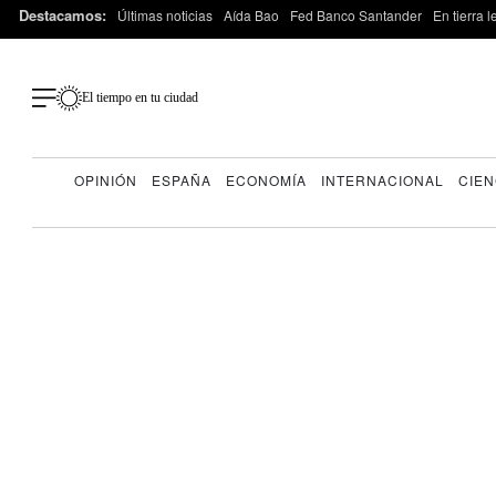
Destacamos:
Últimas noticias
Aída Bao
Fed Banco Santander
En tierra 
El tiempo en tu ciudad
OPINIÓN
ESPAÑA
ECONOMÍA
INTERNACIONAL
CIEN