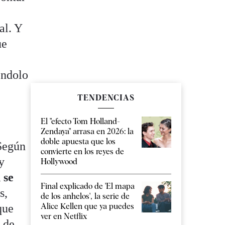
al. Y
ue
éndolo
TENDENCIAS
El "efecto Tom Holland-
Zendaya" arrasa en 2026: la
doble apuesta que los
 Según
convierte en los reyes de
y
Hollywood
 se
Final explicado de 'El mapa
s,
de los anhelos', la serie de
Alice Kellen que ya puedes
que
ver en Netflix
 de