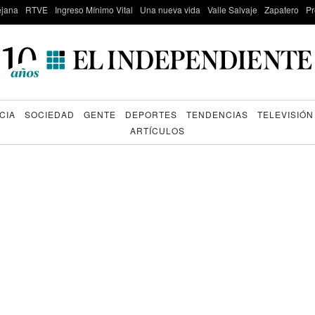
lejana
RTVE
Ingreso Mínimo Vital
Una nueva vida
Valle Salvaje
Zapatero
Pr
CIA
SOCIEDAD
GENTE
DEPORTES
TENDENCIAS
TELEVISIÓN
ARTÍCULOS