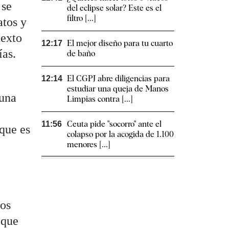
 se
del eclipse solar? Este es el
filtro [...]
atos y
texto
El mejor diseño para tu cuarto
12:17
ías.
de baño
El CGPJ abre diligencias para
12:14
estudiar una queja de Manos
 una
Limpias contra [...]
Ceuta pide "socorro" ante el
11:56
que es
colapso por la acogida de 1.100
menores [...]
los
 que