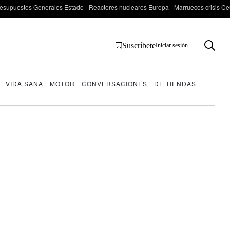
esupuestos Generales Estado
Reactores nucleares Europa
Marruecos crisis Ce
Suscríbete
Iniciar sesión
VIDA SANA
MOTOR
CONVERSACIONES
DE TIENDAS