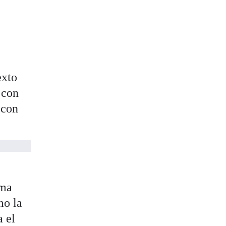
exto
 con
 con
ama
mo la
a el