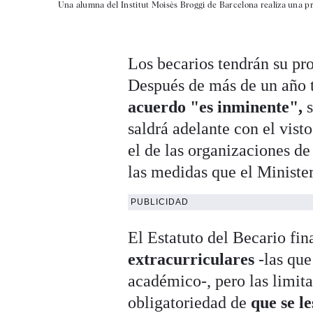
Una alumna del Institut Moisès Broggi de Barcelona realiza una pr
Los becarios tendrán su pro
Después de más de un año t
acuerdo "es inminente",
saldrá adelante con el vist
el de las organizaciones d
las medidas que el Ministe
PUBLICIDAD
El Estatuto del Becario fi
extracurriculares
-las que
académico-, pero las limit
obligatoriedad de
que se l