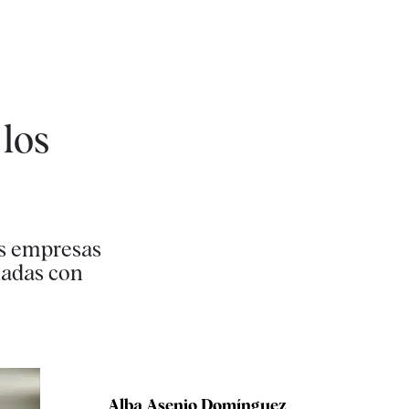
 los
as empresas
onadas con
Alba Asenjo Domínguez