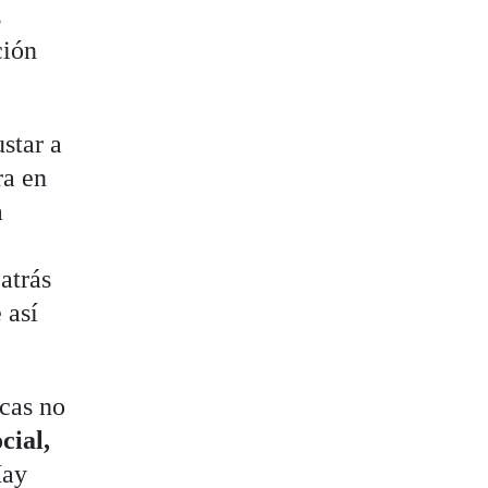
s
ción
star a
ra en
a
atrás
 así
icas no
cial,
Hay