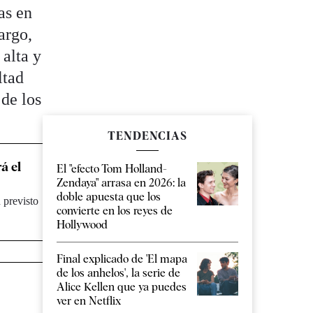
as en
argo,
 alta y
ltad
 de los
TENDENCIAS
á el
El "efecto Tom Holland-
Zendaya" arrasa en 2026: la
doble apuesta que los
 previsto
convierte en los reyes de
Hollywood
Final explicado de 'El mapa
de los anhelos', la serie de
Alice Kellen que ya puedes
ver en Netflix