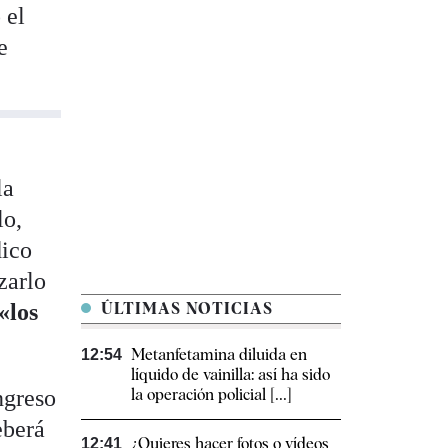
 el
e
la
lo,
dico
zarlo
«los
ÚLTIMAS NOTICIAS
Metanfetamina diluida en
12:54
líquido de vainilla: así ha sido
ngreso
la operación policial [...]
eberá
¿Quieres hacer fotos o vídeos
12:41