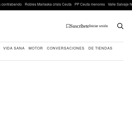
 contrabando
Robles Marlaska crisis Ceuta
PP Ceuta menores
Valle Salvaje N
Suscríbete
Iniciar sesión
VIDA SANA
MOTOR
CONVERSACIONES
DE TIENDAS