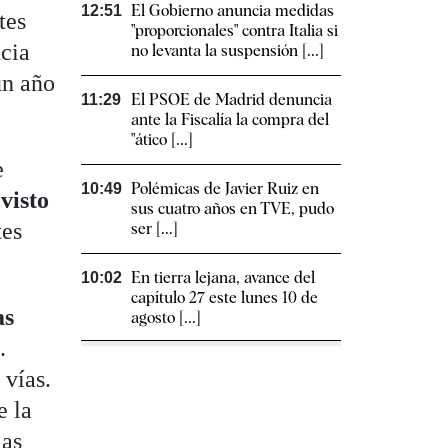
El Gobierno anuncia medidas
12:51
tes
"proporcionales" contra Italia si
ncia
no levanta la suspensión [...]
un año
El PSOE de Madrid denuncia
11:29
ante la Fiscalía la compra del
"ático [...]
e
Polémicas de Javier Ruiz en
10:49
visto
sus cuatro años en TVE, pudo
tes
ser [...]
En tierra lejana, avance del
10:02
capítulo 27 este lunes 10 de
as
agosto [...]
.
 vías.
e la
las