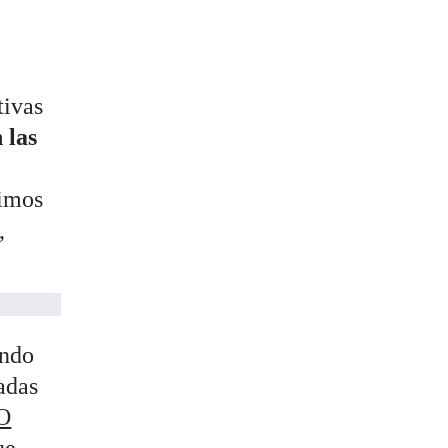
tivas
 las
e
timos
,
ando
adas
CO