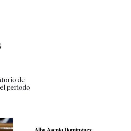
s
atorio de
el periodo
Alba Asenjo Domínguez