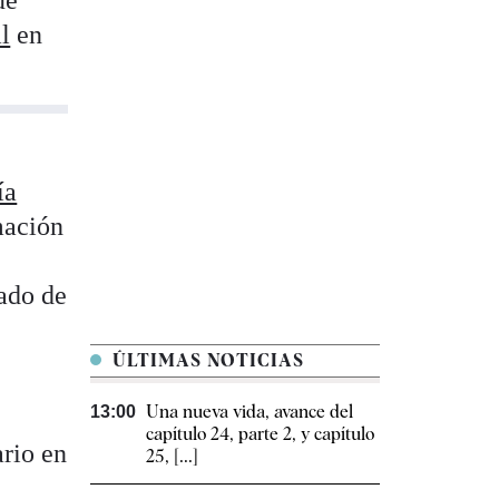
ue
l
en
ía
mación
ado de
ÚLTIMAS NOTICIAS
Una nueva vida, avance del
13:00
capítulo 24, parte 2, y capítulo
ario en
25, [...]