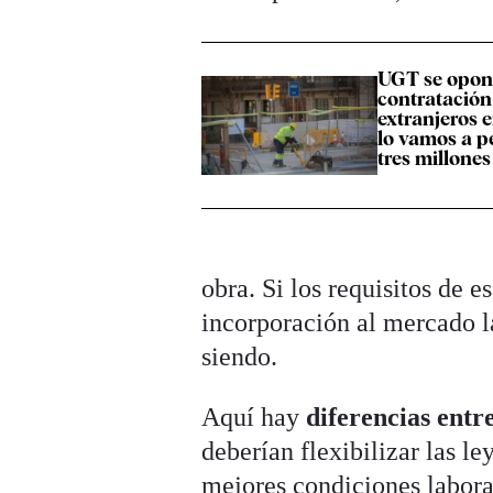
UGT se opone
contratación
extranjeros e
lo vamos a p
tres millone
obra. Si los requisitos de 
incorporación al mercado l
siendo.
Aquí hay
diferencias entr
deberían flexibilizar las l
mejores condiciones labora