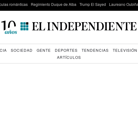
culas románticas
Regimiento Duque de Alba
Trump El Sayed
Laureano Oubiña
CIA
SOCIEDAD
GENTE
DEPORTES
TENDENCIAS
TELEVISIÓN
ARTÍCULOS