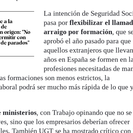
La intención de Seguridad Soc
 a la
pasa por
flexibilizar el llama
 de
arraigo por formación
, que s
n origen: "No
ermitir con
aprobó el año pasado para que
s de parados"
aquellos extranjeros que lleva
años en España se formen en l
profesiones necesitadas de ma
esas formaciones son menos estrictos, la
aboral podrá ser mucho más rápida de lo que y
e ministerios
, con Trabajo opinando que no se
eyes, sino que los empresarios deberían ofrecer
les. También UGT se ha mostrado crítico con 