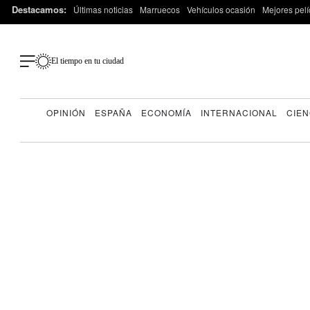
Destacamos:
Últimas noticias
Marruecos
Vehículos ocasión
Mejores pelí
El tiempo en tu ciudad
OPINIÓN
ESPAÑA
ECONOMÍA
INTERNACIONAL
CIEN