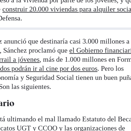
ceso a la vivienda por parte de los jóvenes, y q
e
construir 20.000 viviendas para alquiler socia
Defensa.
 anunció que destinaría casi 3.000 millones a
eo, Sánchez proclamó que
el Gobierno financiar
rrail a jóvenes
, más de 1.000 millones en For
ados podrán ir al cine por dos euros
. Pero los
onomía y Seguridad Social tienen un buen puñ
Son las siguientes.
ario
stá ultimando el mal llamado Estatuto del Bec
dicatos UGT y CCOO y las organizaciones de