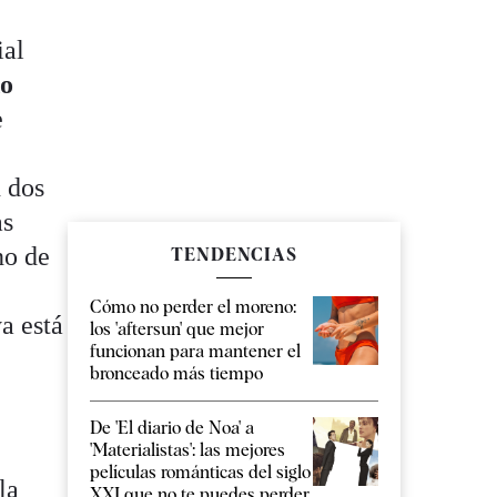
ial
do
e
n dos
as
no de
TENDENCIAS
Cómo no perder el moreno:
a está
los 'aftersun' que mejor
funcionan para mantener el
bronceado más tiempo
De 'El diario de Noa' a
'Materialistas': las mejores
películas románticas del siglo
la
XXI que no te puedes perder