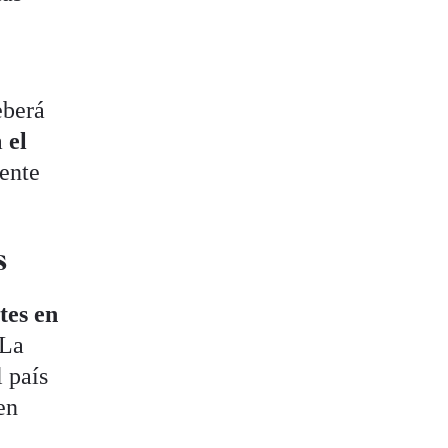
eberá
a
el
ente
s
tes en
 La
l país
en