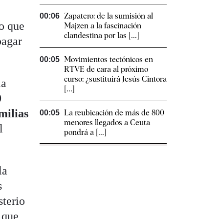
Zapatero: de la sumisión al
00:06
do que
Majzen a la fascinación
clandestina por las [...]
pagar
Movimientos tectónicos en
00:05
RTVE de cara al próximo
curso: ¿sustituirá Jesús Cintora
la
[...]
0
milias
La reubicación de más de 800
00:05
menores llegados a Ceuta
l
pondrá a [...]
la
s
sterio
 que