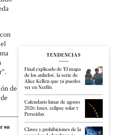
eda
 con
 el
una
TENDENCIAS
a
Final explicado de 'El mapa
r".
de los anhelos', la serie de
Alice Kellen que ya puedes
ión de
ver en Netflix
 de
Calendario lunar de agosto
2026: fases, eclipse solar y
Perseidas
r su
Claves y prohibiciones de la