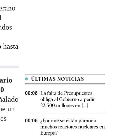
erano
l
ados
o hasta
ario
ÚLTIMAS NOTICIAS
10
La falta de Presupuestos
00:06
eñalado
obliga al Gobierno a pedir
22.500 millones en [...]
ne un
“es
¿Por qué se están parando
00:06
muchos reactores nucleares en
Europa?