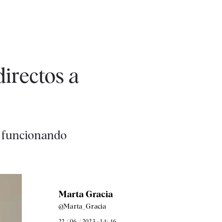
irectos a
á funcionando
Marta Gracia
@Marta_Gracia
22 / 06 / 2023 - 14: 46