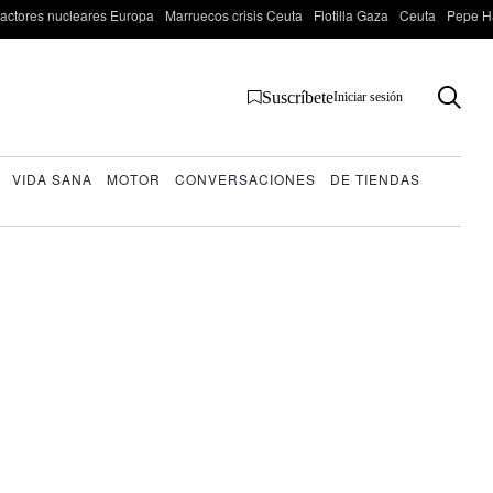
actores nucleares Europa
Marruecos crisis Ceuta
Flotilla Gaza
Ceuta
Pepe H
Suscríbete
Iniciar sesión
VIDA SANA
MOTOR
CONVERSACIONES
DE TIENDAS