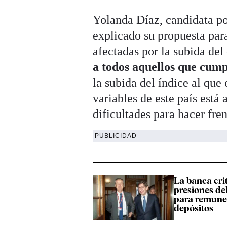
Yolanda Díaz, candidata po
explicado su propuesta par
afectadas por la subida del 
a todos aquellos que cumpl
la subida del índice al que
variables de este país está
dificultades para hacer fre
PUBLICIDAD
La banca crit
presiones de
para remuner
depósitos