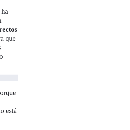
 ha
n
rectos
ra que
s
do
porque
o está