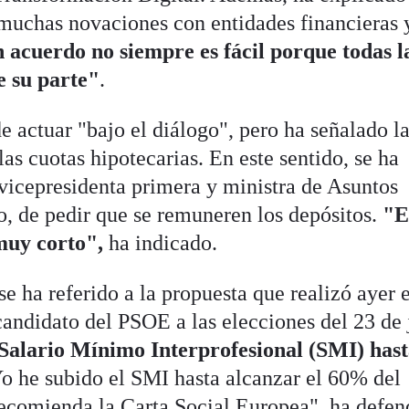
n muchas novaciones con entidades financieras 
n acuerdo no siempre es fácil porque todas l
e su parte"
.
e actuar "bajo el diálogo", pero ha señalado l
las cuotas hipotecarias. En este sentido, se ha
a vicepresidenta primera y ministra de Asuntos
 de pedir que se remuneren los depósitos.
"E
muy corto",
ha indicado.
e ha referido a la propuesta que realizó ayer e
andidato del PSOE a las elecciones del 23 de 
 Salario Mínimo Interprofesional (SMI) has
Yo he subido el SMI hasta alcanzar el 60% del
recomienda la Carta Social Europea", ha defen