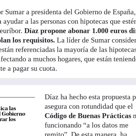
r Sumar a presidenta del Gobierno de España,
a ayudar a las personas con hipotecas que esté
euríbor.
Díaz propone abonar 1.000 euros di
an los requisitos.
La líder de Sumar conside
 están referenciadas la mayoría de las hipoteca
 afectando a muchos hogares, que están tenien
nte a pagar su cuota.
Díaz ha hecho esta propuesta 
asegura con rotundidad que el
ica las
l Gobierno
Código de Buenas Prácticas
n
ar los
funcionando “a los datos me
remito”. De esta manera, ha