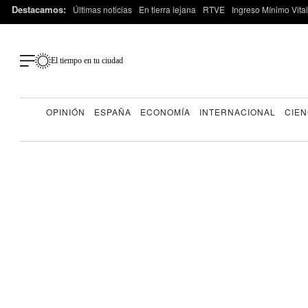
Destacamos:
Últimas noticias
En tierra lejana
RTVE
Ingreso Mínimo Vital
El tiempo en tu ciudad
OPINIÓN
ESPAÑA
ECONOMÍA
INTERNACIONAL
CIEN