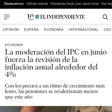
Destacamos:
Últimas noticias
Presidente Ceuta Juan Jesús Vivas
Paz Ve
OPINIÓN
ESPAÑA
ECONOMÍA
INTERNACIONAL
CIE
ECONOMÍA
La moderación del IPC en junio
fuerza la revisión de la
inflación anual alrededor del
4%
Con los precios a un ritmo de crecimiento más
lento, las pensiones se revalorizarán menos
que este año