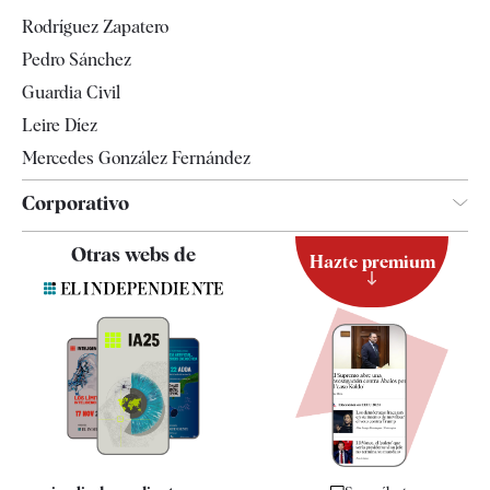
Gente
Rodríguez Zapatero
Televisión
Pedro Sánchez
Tendencias
Guardia Civil
Leire Díez
Mercedes González Fernández
Corporativo
Contacto
Otras webs de
Hazte premium
Suscripción
Newsletter
Apps
Quiénes somos
Especificaciones