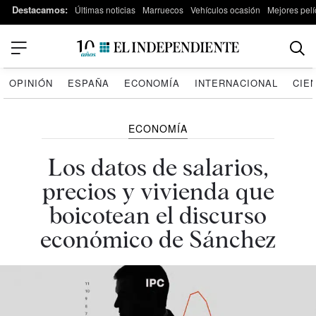
Destacamos:
Últimas noticias
Marruecos
Vehículos ocasión
Mejores pelí
OPINIÓN
ESPAÑA
ECONOMÍA
INTERNACIONAL
CIE
ECONOMÍA
Los datos de salarios,
precios y vivienda que
boicotean el discurso
económico de Sánchez