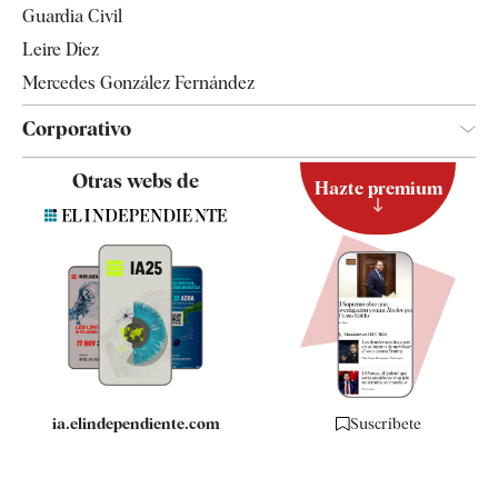
Guardia Civil
Leire Díez
Mercedes González Fernández
Corporativo
Contacto
Otras webs de
Hazte premium
Suscripción
Newsletter
Apps
Quiénes somos
Especificaciones
ia.elindependiente.com
Suscríbete