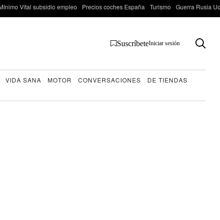
Mínimo Vital subsidio empleo
Precios coches España
Turismo
Guerra Rusia Ucr
Suscríbete
Iniciar sesión
VIDA SANA
MOTOR
CONVERSACIONES
DE TIENDAS