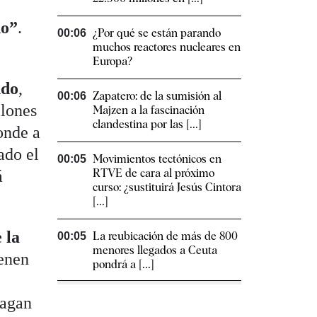
do”
.
¿Por qué se están parando
00:06
muchos reactores nucleares en
Europa?
ndo
,
Zapatero: de la sumisión al
00:06
llones
Majzen a la fascinación
clandestina por las [...]
onde a
ado el
Movimientos tectónicos en
00:05
RTVE de cara al próximo
á
curso: ¿sustituirá Jesús Cintora
[...]
 la
La reubicación de más de 800
00:05
menores llegados a Ceuta
ienen
pondrá a [...]
pagan