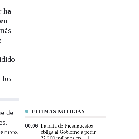
r ha
men
emás
e
idido
 los
ue de
ÚLTIMAS NOTICIAS
es.
La falta de Presupuestos
00:06
bancos
obliga al Gobierno a pedir
22.500 millones en [...]