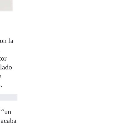
on la
a
tor
alado
a
o.
e “un
 acaba