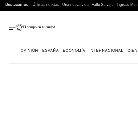
Destacamos:
Últimas noticias
Una nueva vida
Valle Salvaje
Ingreso Míni
El tiempo en tu ciudad
OPINIÓN
ESPAÑA
ECONOMÍA
INTERNACIONAL
CIEN