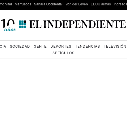
mo Vital
Marruecos
Sáhara Occidental
Von der Leyen
EEUU armas
Ingreso 
CIA
SOCIEDAD
GENTE
DEPORTES
TENDENCIAS
TELEVISIÓN
ARTÍCULOS