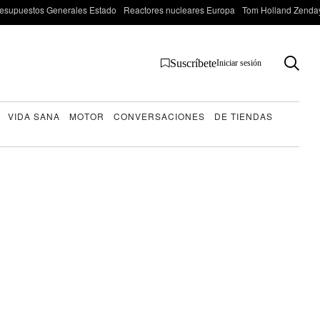
esupuestos Generales Estado
Reactores nucleares Europa
Tom Holland Zenda
Suscríbete
Iniciar sesión
VIDA SANA
MOTOR
CONVERSACIONES
DE TIENDAS