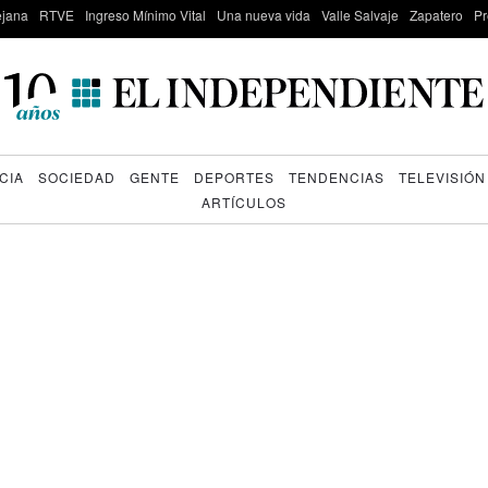
lejana
RTVE
Ingreso Mínimo Vital
Una nueva vida
Valle Salvaje
Zapatero
Pr
CIA
SOCIEDAD
GENTE
DEPORTES
TENDENCIAS
TELEVISIÓN
ARTÍCULOS