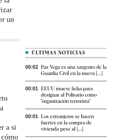
 la
izar
er un
ÚLTIMAS NOTICIAS
Paz Vega es una sargento de la
00:02
Guardia Civil en la nueva [...]
EEUU mueve ficha para
00:01
designar al Polisario como
rto
"organización terrorista"
la
Los extranjeros se hacen
00:01
fuertes en la compra de
r a si
vivienda pese al [...]
o
cómo