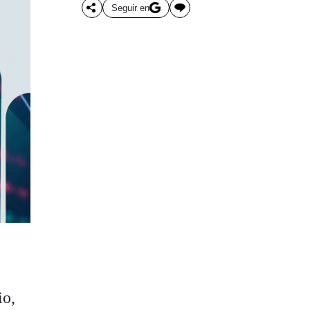
Seguir en
io,