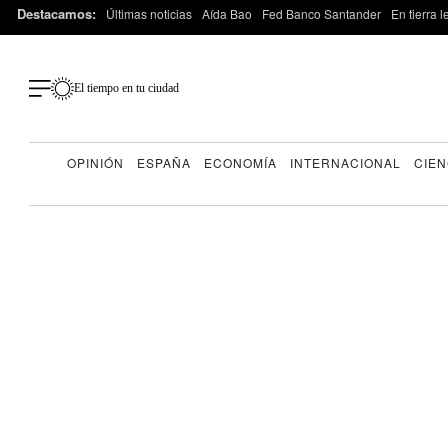
Destacamos:
Últimas noticias
Aída Bao
Fed Banco Santander
En tierra 
El tiempo en tu ciudad
OPINIÓN
ESPAÑA
ECONOMÍA
INTERNACIONAL
CIEN