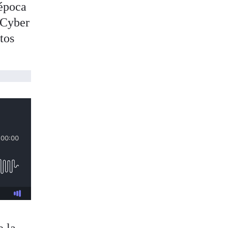
 época
 Cyber
tos