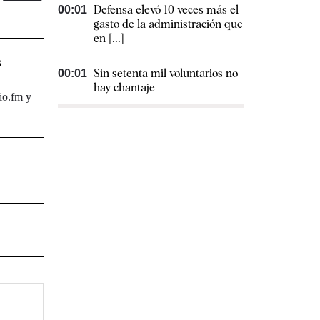
Defensa elevó 10 veces más el
00:01
gasto de la administración que
en [...]
s
Sin setenta mil voluntarios no
00:01
hay chantaje
io.fm y