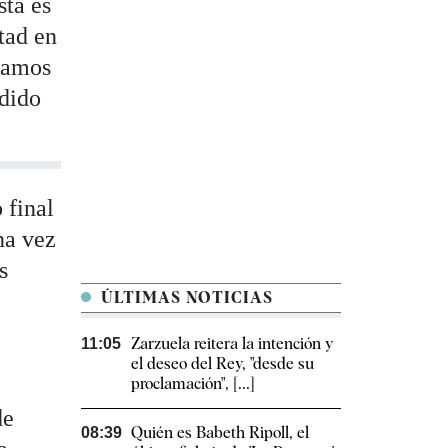
ta es
tad en
itamos
odido
 final
na vez
s
ÚLTIMAS NOTICIAS
Zarzuela reitera la intención y
11:05
el deseo del Rey, "desde su
proclamación", [...]
de
Quién es Babeth Ripoll, el
08:39