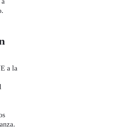
 a
o.
ón
UE a la
l
os
lanza.