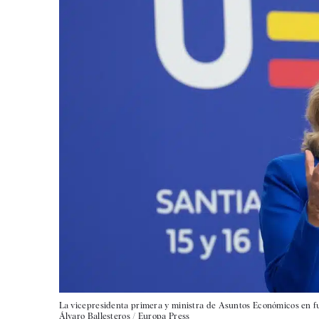
La vicepresidenta primera y ministra de Asuntos Económicos en fu
Álvaro Ballesteros / Europa Press