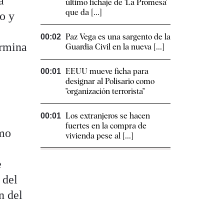
a
último fichaje de 'La Promesa'
que da [...]
o y
Paz Vega es una sargento de la
00:02
ermina
Guardia Civil en la nueva [...]
EEUU mueve ficha para
00:01
designar al Polisario como
"organización terrorista"
Los extranjeros se hacen
00:01
fuertes en la compra de
omo
vivienda pese al [...]
e
 del
n del