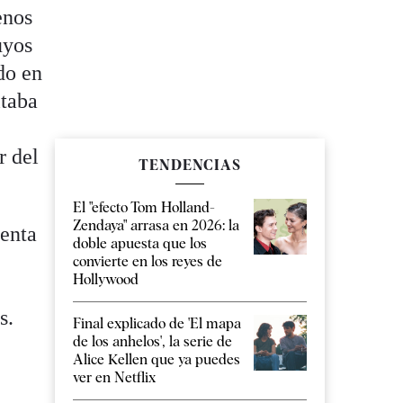
enos
uyos
do en
ltaba
r del
TENDENCIAS
El "efecto Tom Holland-
Zendaya" arrasa en 2026: la
denta
doble apuesta que los
convierte en los reyes de
Hollywood
s.
Final explicado de 'El mapa
de los anhelos', la serie de
Alice Kellen que ya puedes
ver en Netflix