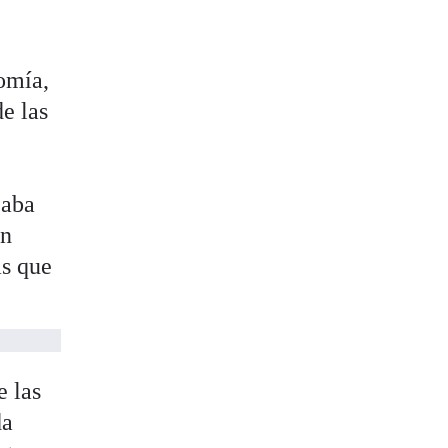
omía,
de las
caba
un
ás que
 las
da