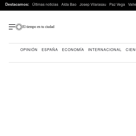
Destacamos:
Últimas noticias
Aída Bao
Josep Vilarasau
Paz Vega
Vall
El tiempo en tu ciudad
OPINIÓN
ESPAÑA
ECONOMÍA
INTERNACIONAL
CIEN