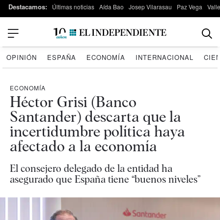
Destacamos:
Últimas noticias
Aída Bao
Josep Vilarasau
Paz Vega
Vall
OPINIÓN
ESPAÑA
ECONOMÍA
INTERNACIONAL
CIE
ECONOMÍA
Héctor Grisi (Banco
Santander) descarta que la
incertidumbre política haya
afectado a la economía
El consejero delegado de la entidad ha
asegurado que España tiene “buenos niveles”