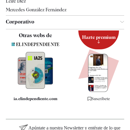
Leire Díez
Mercedes González Fernández
Corporativo
Contacto
Otras webs de
Hazte premium
Suscripción
Newsletter
Apps
Quiénes somos
Especificaciones
ia.elindependiente.com
Suscríbete
Apúntate a nuestra Newsletter y entérate de lo que