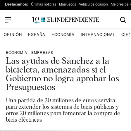
Destacamos:
Últimas noticias
Marruecos
Vehículos ocasión
Mejores pelí
OPINIÓN
ESPAÑA
ECONOMÍA
INTERNACIONAL
CIE
ECONOMÍA
|
EMPRESAS
Las ayudas de Sánchez a la
bicicleta, amenazadas si el
Gobierno no logra aprobar los
Presupuestos
Una partida de 20 millones de euros servirá
para extender los sistemas de bicis públicas y
otros 20 millones para fomentar la compra de
bicis eléctricas