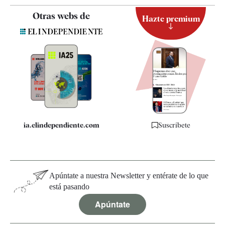
Contacto
Otras webs de
Hazte premium
Suscripción
Newsletter
Apps
Quiénes somos
Especificaciones
ia.elindependiente.com
Suscríbete
Apúntate a nuestra Newsletter y entérate de lo que
está pasando
Apúntate