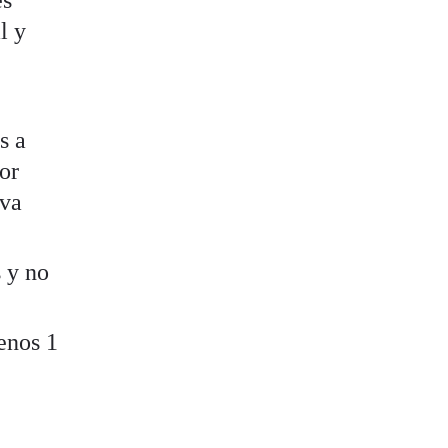
al y
s a
or
iva
 y no
enos 1