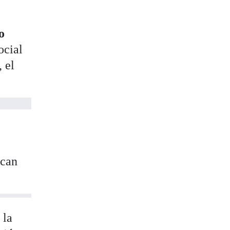
o
ocial
 el
zcan
 la