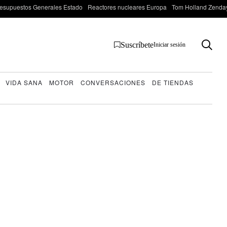
esupuestos Generales Estado
Reactores nucleares Europa
Tom Holland Zenda
Suscríbete
Iniciar sesión
VIDA SANA
MOTOR
CONVERSACIONES
DE TIENDAS