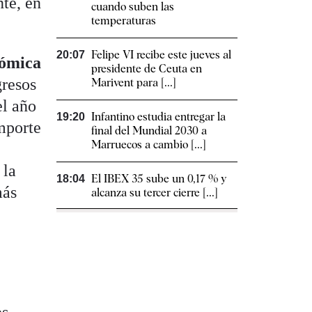
te, en
cuando suben las
temperaturas
Felipe VI recibe este jueves al
20:07
nómica
presidente de Ceuta en
gresos
Marivent para [...]
el año
Infantino estudia entregar la
19:20
importe
final del Mundial 2030 a
Marruecos a cambio [...]
 la
El IBEX 35 sube un 0,17 % y
18:04
más
alcanza su tercer cierre [...]
es