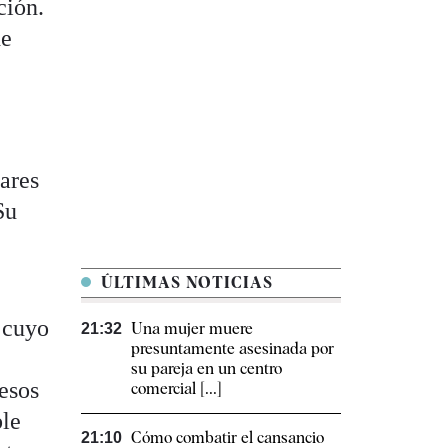
ción.
de
ares
Su
ÚLTIMAS NOTICIAS
cuyo
Una mujer muere
21:32
presuntamente asesinada por
su pareja en un centro
esos
comercial [...]
ble
Cómo combatir el cansancio​
21:10