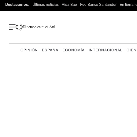
Destacamos:
Últimas noticias
Aída Bao
Fed Banco Santander
En tierra 
El tiempo en tu ciudad
OPINIÓN
ESPAÑA
ECONOMÍA
INTERNACIONAL
CIEN