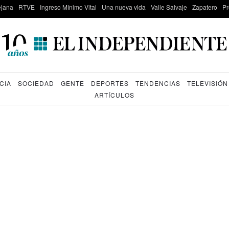
lejana
RTVE
Ingreso Mínimo Vital
Una nueva vida
Valle Salvaje
Zapatero
Pr
CIA
SOCIEDAD
GENTE
DEPORTES
TENDENCIAS
TELEVISIÓN
ARTÍCULOS