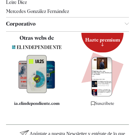
Leire Díez
Mercedes González Fernández
Corporativo
Contacto
Otras webs de
Hazte premium
Suscripción
Newsletter
Apps
Quiénes somos
Especificaciones
ia.elindependiente.com
Suscríbete
Apúntate a nuestra Newsletter y entérate de lo que