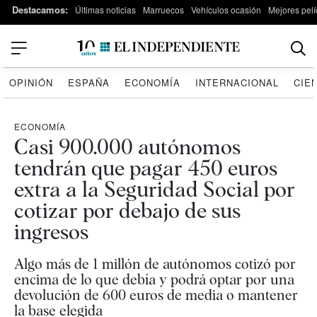
Destacamos:
Últimas noticias
Marruecos
Vehículos ocasión
Mejores pelí
OPINIÓN
ESPAÑA
ECONOMÍA
INTERNACIONAL
CIE
ECONOMÍA
Casi 900.000 autónomos
tendrán que pagar 450 euros
extra a la Seguridad Social por
cotizar por debajo de sus
ingresos
Algo más de 1 millón de autónomos cotizó por
encima de lo que debía y podrá optar por una
devolución de 600 euros de media o mantener
la base elegida