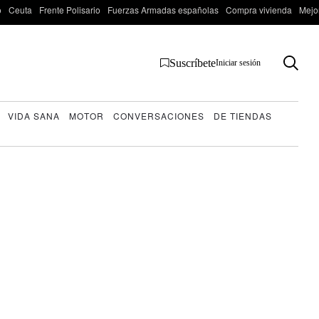
o
Ceuta
Frente Polisario
Fuerzas Armadas españolas
Compra vivienda
Mejo
Suscríbete
Iniciar sesión
VIDA SANA
MOTOR
CONVERSACIONES
DE TIENDAS