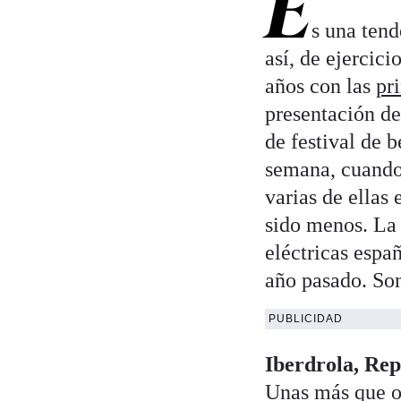
E
s una tend
así, de ejercici
años con las
pr
presentación de
de festival de 
semana, cuando 
varias de ellas 
sido menos. La 
eléctricas espa
año pasado. So
PUBLICIDAD
Iberdrola, Re
Unas más que ot