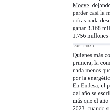
Moeve
, dejand
perder casi la m
cifras nada des
ganar 3.168 mil
1.756 millones
PUBLICIDAD
Quienes más con
primera, la com
nada menos que
por la energéti
En Endesa, el p
del año se escr
más que el año 
2023, cuando su