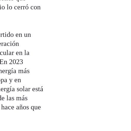
io lo cerró con
rtido en un
eración
cular en la
 En 2023
energía más
opa y en
rgía solar está
de las más
s hace años que