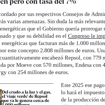
en pero con tasa del 7%
cordado por sus respectivos Consejos de Admin
rás varias amenazas. Sin duda la más relevante 
energéticas que el Gobierno quería prorrogar 
sado y que su debilidad en el
Congreso le imp
 energéticas que facturan más de 1.000 millon
or este concepto 2.808 millones de euros. Una
 cuantitativamente encabezó Repsol, con 779 
ida por Moeve con 570 millones, Endesa con 4
gy con 254 millones de euros.
Este 2025 ese pago 
lo hará el impuesto
Del crudo a la luz y el gas,
el 'viaje verde' de Repsol
de la producción d
que ya le genera cerca de
5.000 millones