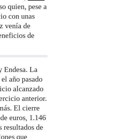
so quien, pese a
cio con unas
z venía de
eneficios de
 y Endesa. La
 el año pasado
icio alcanzado
rcicio anterior.
ás. El cierre
 de euros, 1.146
s resultados de
lones que