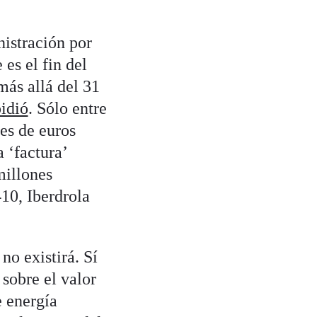
istración por
es el fin del
más allá del 31
idió
. Sólo entre
es de euros
 ‘factura’
millones
10, Iberdrola
no existirá. Sí
 sobre el valor
e energía