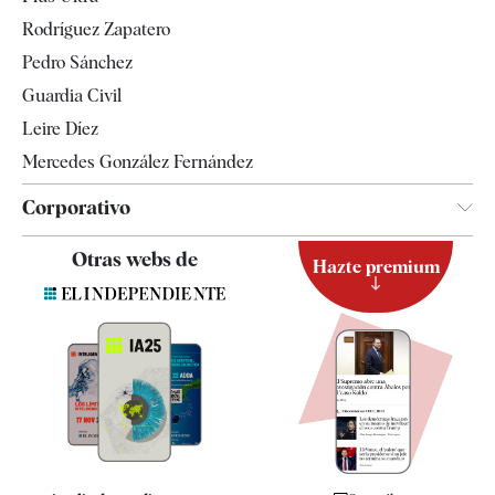
Gente
Rodríguez Zapatero
Televisión
Pedro Sánchez
Tendencias
Guardia Civil
Leire Díez
Mercedes González Fernández
Corporativo
Contacto
Otras webs de
Hazte premium
Suscripción
Newsletter
Apps
Quiénes somos
Especificaciones