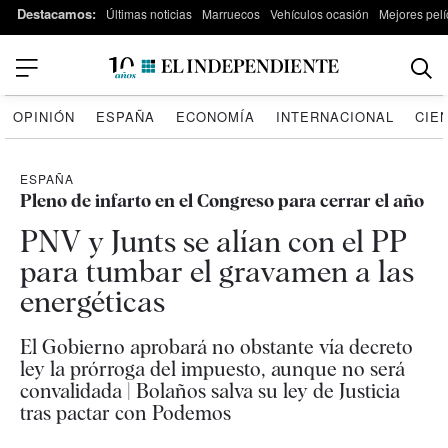
Destacamos:
Últimas noticias
Marruecos
Vehículos ocasión
Mejores pelí
OPINIÓN
ESPAÑA
ECONOMÍA
INTERNACIONAL
CIE
ESPAÑA
Pleno de infarto en el Congreso para cerrar el año
PNV y Junts se alían con el PP
para tumbar el gravamen a las
energéticas
El Gobierno aprobará no obstante vía decreto
ley la prórroga del impuesto, aunque no será
convalidada | Bolaños salva su ley de Justicia
tras pactar con Podemos