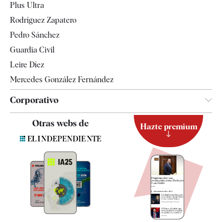
Plus Ultra
Gente
Rodríguez Zapatero
Televisión
Pedro Sánchez
Tendencias
Guardia Civil
Leire Díez
Mercedes González Fernández
Corporativo
Contacto
Otras webs de
Hazte premium
Suscripción
Newsletter
Apps
Quiénes somos
Especificaciones