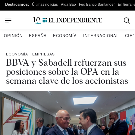
Destacamos:
Últimas noticias
Aída Bao
Fed Banco Santander
En tierra 
OPINIÓN
ESPAÑA
ECONOMÍA
INTERNACIONAL
CIE
ECONOMÍA
|
EMPRESAS
BBVA y Sabadell refuerzan sus
posiciones sobre la OPA en la
semana clave de los accionistas