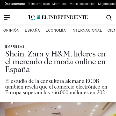
Destacamos:
Últimas noticias
Marruecos
Vehículos ocasión
Mejores pelí
OPINIÓN
ESPAÑA
ECONOMÍA
INTERNACIONAL
CIE
EMPRESAS
Shein, Zara y H&M, líderes en
el mercado de moda online en
España
El estudio de la consultora alemana ECDB
también revela que el comercio electrónico en
Europa superará los 756.000 millones en 2027