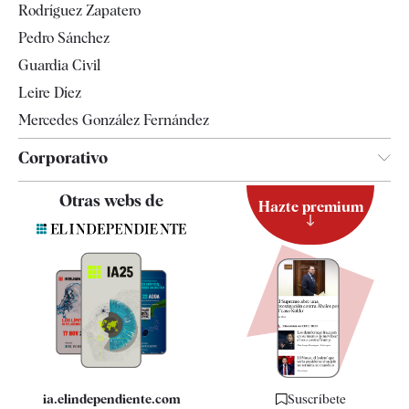
Rodríguez Zapatero
Televisión
Pedro Sánchez
Tendencias
Guardia Civil
Leire Díez
Mercedes González Fernández
Corporativo
Contacto
Otras webs de
Hazte premium
Suscripción
Newsletter
Apps
Quiénes somos
Especificaciones
ia.elindependiente.com
Suscríbete