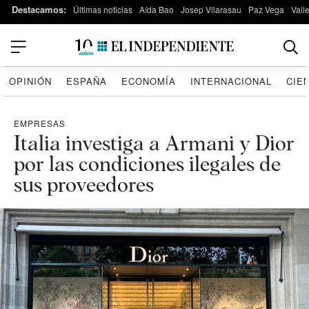
Destacamos:
Últimas noticias
Aída Bao
Josep Vilarasau
Paz Vega
Vall
OPINIÓN
ESPAÑA
ECONOMÍA
INTERNACIONAL
CIE
EMPRESAS
Italia investiga a Armani y Dior
por las condiciones ilegales de
sus proveedores