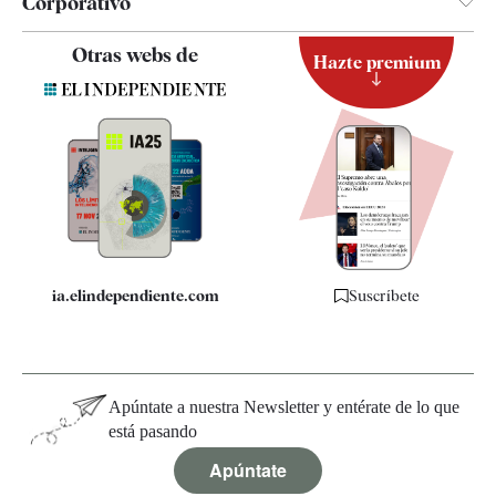
Corporativo
Contacto
Otras webs de
Hazte premium
Suscripción
Newsletter
Apps
Quiénes somos
Especificaciones
ia.elindependiente.com
Suscríbete
Apúntate a nuestra Newsletter y entérate de lo que
está pasando
Apúntate