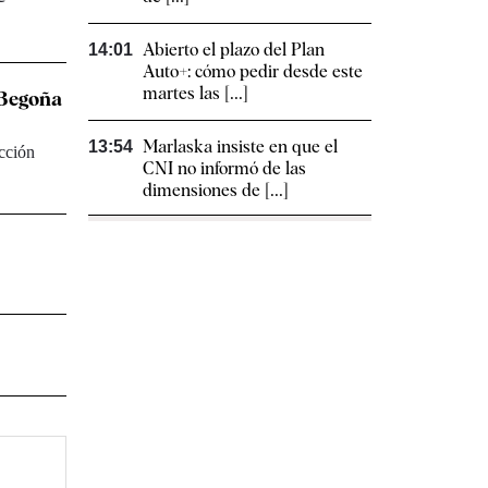
Abierto el plazo del Plan
14:01
Auto+: cómo pedir desde este
martes las [...]
e Begoña
Marlaska insiste en que el
13:54
ucción
CNI no informó de las
dimensiones de [...]