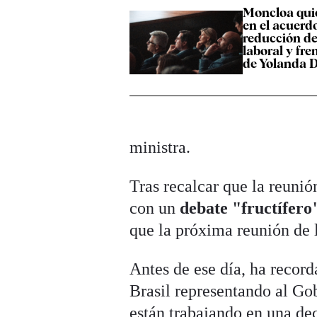
Moncloa qui
en el acuerdo
reducción de
laboral y fre
de Yolanda 
ministra.
Tras recalcar que la reunió
con un
debate "fructífer
que la próxima reunión de l
Antes de ese día, ha record
Brasil representando al Go
están trabajando en una dec