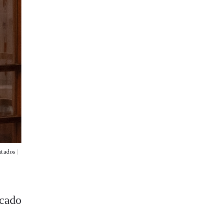
tados |
acado