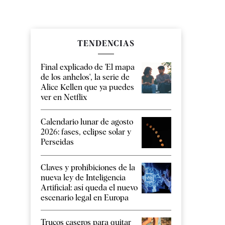
TENDENCIAS
Final explicado de 'El mapa
de los anhelos', la serie de
Alice Kellen que ya puedes
ver en Netflix
Calendario lunar de agosto
2026: fases, eclipse solar y
Perseidas
Claves y prohibiciones de la
nueva ley de Inteligencia
Artificial: así queda el nuevo
escenario legal en Europa
Trucos caseros para quitar