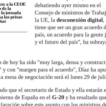
ere a la CEOE
debatiendo ayer mismo en el
 de la
Consejo de ministros de Traba
 la jornada
na las prisas
la UE, la
desconexión digital
,
Díaz
tiene que ser un gran acuerdo 
país, un acuerdo para la gente 
y el futuro del país", ha subray
n de hoy ha sido "muy larga, densa y construct
o"
y con "margen para el acuerdo", Díaz ha ap
a mesa de negociación será el lunes 29 de juli
ado que el secretario de Estado y ella estarán 
bierno de España en el
G-20
y ha resaltado qu
laración sobre este asunto con los ministros d