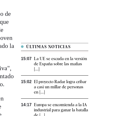
jo de
 que
de
joven
ado la
ÚLTIMAS NOTICIAS
La UE se escuda en la versión
15:07
de España sobre las mafias
iva",
[...]
untado
El proyecto Radar logra cribar
15:02
o.
a casi un millar de personas
en [...]
en
Europa se encomienda a la IA
14:17
e
industrial para ganar la batalla
e
de [...]