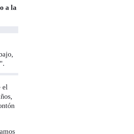
o a la
bajo,
".
 el
años,
ontón
tamos