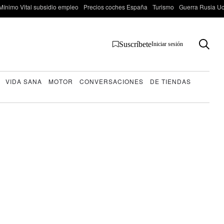
Mínimo Vital subsidio empleo
Precios coches España
Turismo
Guerra Rusia Ucr
Suscríbete
Iniciar sesión
VIDA SANA
MOTOR
CONVERSACIONES
DE TIENDAS