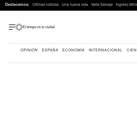
Destacamos:
Últimas noticias
Una nueva vida
Valle Salvaje
Ingreso Míni
El tiempo en tu ciudad
OPINIÓN
ESPAÑA
ECONOMÍA
INTERNACIONAL
CIEN