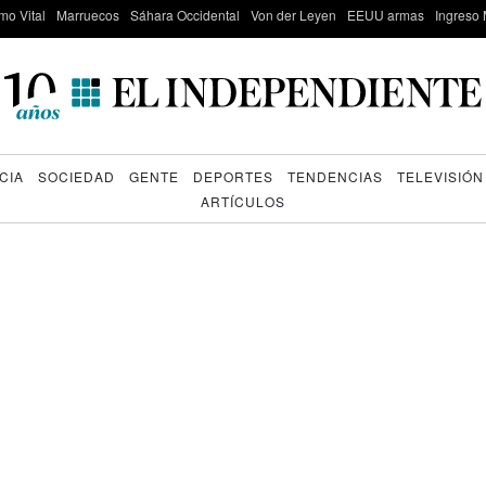
mo Vital
Marruecos
Sáhara Occidental
Von der Leyen
EEUU armas
Ingreso 
CIA
SOCIEDAD
GENTE
DEPORTES
TENDENCIAS
TELEVISIÓN
ARTÍCULOS