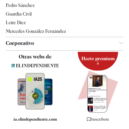
Televisión
Pedro Sánchez
Tendencias
Guardia Civil
Leire Díez
Mercedes González Fernández
Corporativo
Contacto
Otras webs de
Hazte premium
Suscripción
Newsletter
Apps
Quiénes somos
Especificaciones
ia.elindependiente.com
Suscríbete