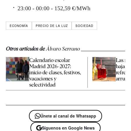
23:00 - 00:00 - 152,59 €/MWh
ECONOMÍA
PRECIO DE LA LUZ
SOCIEDAD
Otros artículos de
Álvaro Serrano
Calendario escolar
Las me
Madrid 2026-2027:
bajas e
inicio de clases, festivos,
refresc
vacaciones y
arruinar
selectividad
Únete al canal de Whatsapp
Síguenos en Google News