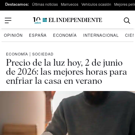
Destacamos:
Últimas noticias
Marruecos
Vehículos ocasión
Mejores pelí
OPINIÓN
ESPAÑA
ECONOMÍA
INTERNACIONAL
CIE
ECONOMÍA
|
SOCIEDAD
Precio de la luz hoy, 2 de junio
de 2026: las mejores horas para
enfriar la casa en verano