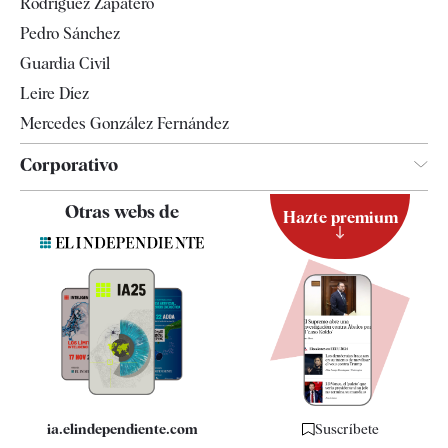
Rodríguez Zapatero
Televisión
Pedro Sánchez
Tendencias
Guardia Civil
Leire Díez
Mercedes González Fernández
Corporativo
Contacto
Otras webs de
Hazte premium
Suscripción
Newsletter
Apps
Quiénes somos
Especificaciones
ia.elindependiente.com
Suscríbete