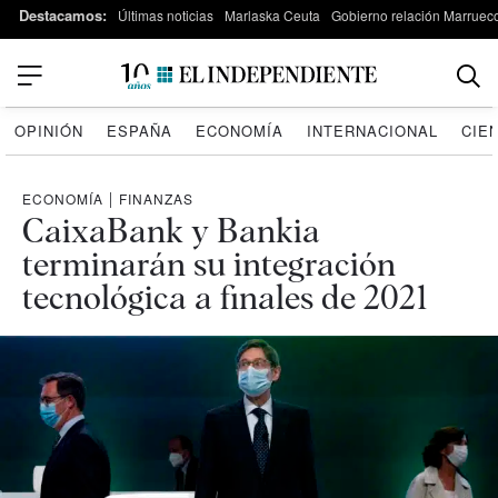
Destacamos:
Últimas noticias
Marlaska Ceuta
Gobierno relación Marruec
OPINIÓN
ESPAÑA
ECONOMÍA
INTERNACIONAL
CIE
ECONOMÍA
|
FINANZAS
CaixaBank y Bankia
terminarán su integración
tecnológica a finales de 2021