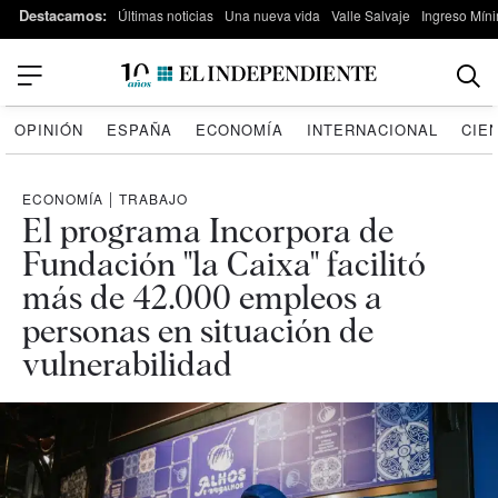
Destacamos:
Últimas noticias
Una nueva vida
Valle Salvaje
Ingreso Míni
OPINIÓN
ESPAÑA
ECONOMÍA
INTERNACIONAL
CIE
ECONOMÍA
|
TRABAJO
El programa Incorpora de
Fundación "la Caixa" facilitó
más de 42.000 empleos a
personas en situación de
vulnerabilidad