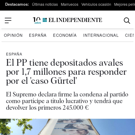
Destacamos:
Últimas noticias
Marruecos
Vehículos ocasión
Mejores pelí
OPINIÓN
ESPAÑA
ECONOMÍA
INTERNACIONAL
CIE
ESPAÑA
El PP tiene depositados avales
por 1,7 millones para responder
por el 'caso Gürtel'
El Supremo declara firme la condena al partido
como partícipe a título lucrativo y tendrá que
devolver los primeros 245.000 €