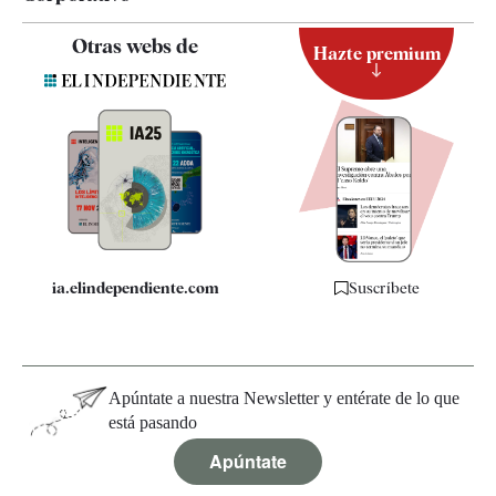
Contacto
Otras webs de
Hazte premium
Suscripción
Newsletter
Apps
Quiénes somos
Especificaciones
ia.elindependiente.com
Suscríbete
Apúntate a nuestra Newsletter y entérate de lo que
está pasando
Apúntate