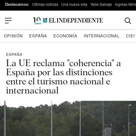
Destacamos:
Últimas noticias
Una nueva vida
Valle Salvaje
Ingreso Míni
OPINIÓN
ESPAÑA
ECONOMÍA
INTERNACIONAL
CIE
ESPAÑA
La UE reclama "coherencia" a
España por las distinciones
entre el turismo nacional e
internacional