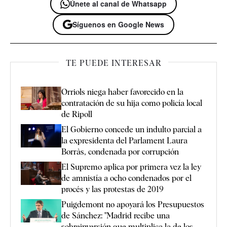
Únete al canal de Whatsapp
Síguenos en Google News
TE PUEDE INTERESAR
Orriols niega haber favorecido en la
contratación de su hija como policía local
de Ripoll
El Gobierno concede un indulto parcial a
la expresidenta del Parlament Laura
Borràs, condenada por corrupción
El Supremo aplica por primera vez la ley
de amnistía a ocho condenados por el
procés y las protestas de 2019
Puigdemont no apoyará los Presupuestos
de Sánchez: "Madrid recibe una
sobreinversión que multiplica la de los