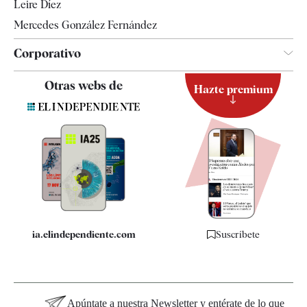
Leire Díez
Mercedes González Fernández
Corporativo
Contacto
Otras webs de
Hazte premium
Suscripción
Newsletter
Apps
Quiénes somos
Especificaciones
ia.elindependiente.com
Suscríbete
Apúntate a nuestra Newsletter y entérate de lo que