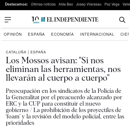
Destacamos:
Últimas noticias
Aída Bao
Josep Vilarasau
Paz Vega
Vall
OPINIÓN
ESPAÑA
ECONOMÍA
INTERNACIONAL
CIE
CATALUÑA
|
ESPAÑA
Los Mossos avisan: "Si nos
eliminan las herramientas, nos
llevarán al cuerpo a cuerpo"
Preocupación en los sindicatos de la Policía de
la Generalitat por el preacuerdo alcanzado por
ERC y la CUP para constituir el nuevo
gobierno / La prohibición de los proyectiles de
‘foam’ y la revisión del modelo policial, entre las
prioridades