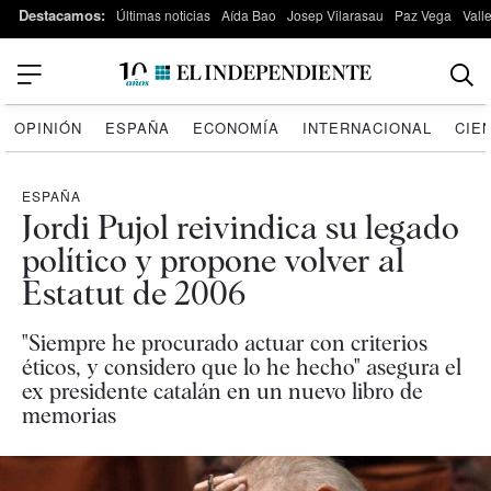
Destacamos:
Últimas noticias
Aída Bao
Josep Vilarasau
Paz Vega
Vall
OPINIÓN
ESPAÑA
ECONOMÍA
INTERNACIONAL
CIE
ESPAÑA
Jordi Pujol reivindica su legado
político y propone volver al
Estatut de 2006
"Siempre he procurado actuar con criterios
éticos, y considero que lo he hecho" asegura el
ex presidente catalán en un nuevo libro de
memorias