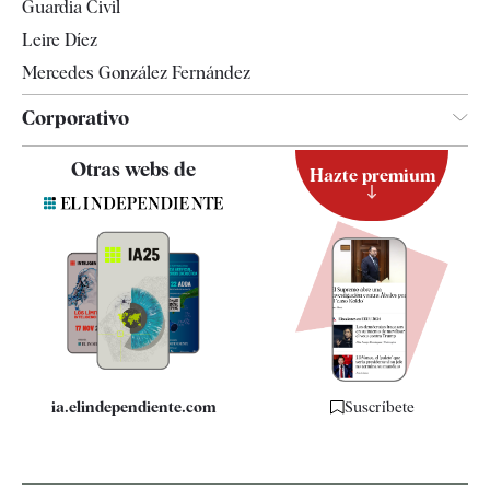
Guardia Civil
Leire Díez
Mercedes González Fernández
Corporativo
Contacto
Otras webs de
Hazte premium
Suscripción
Newsletter
Apps
Quiénes somos
Especificaciones
ia.elindependiente.com
Suscríbete