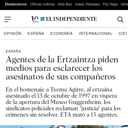
Destacamos:
Últimas noticias
Aída Bao
Josep Vilarasau
Paz Vega
Vall
OPINIÓN
ESPAÑA
ECONOMÍA
INTERNACIONAL
CIE
ESPAÑA
Agentes de la Ertzaintza piden
medios para esclarecer los
asesinatos de sus compañeros
En el homenaje a Txema Agirre, al ertzaina
asesinado el 13 de octubre de 1997 en víspera
de la apertura del Museo Guggenheim, los
sindicatos policiales reclaman "justicia" para los
crímenes sin resolver. ETA mató a 15 agentes.