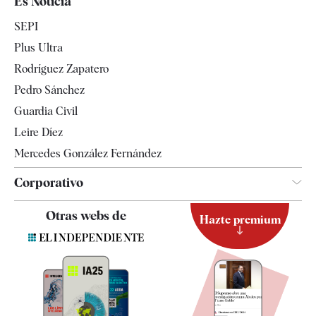
Es Noticia
Economía
SEPI
Internacional
Plus Ultra
Gente
Rodríguez Zapatero
Televisión
Pedro Sánchez
Tendencias
Guardia Civil
Leire Díez
Mercedes González Fernández
Corporativo
Contacto
Otras webs de
Hazte premium
Suscripción
Newsletter
Apps
Quiénes somos
Especificaciones