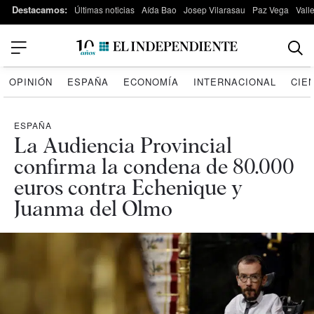
Destacamos:
Últimas noticias
Aída Bao
Josep Vilarasau
Paz Vega
Vall
OPINIÓN
ESPAÑA
ECONOMÍA
INTERNACIONAL
CIE
ESPAÑA
La Audiencia Provincial
confirma la condena de 80.000
euros contra Echenique y
Juanma del Olmo