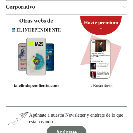
Corporativo
Contacto
Otras webs de
Hazte premium
Suscripción
Newsletter
Apps
Quiénes somos
Especificaciones
ia.elindependiente.com
Suscríbete
Apúntate a nuestra Newsletter y entérate de lo que
está pasando
Apúntate