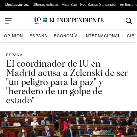
Destacamos:
Últimas noticias
Aída Bao
Fed Banco Santander
En tierra 
OPINIÓN
ESPAÑA
ECONOMÍA
INTERNACIONAL
CIE
ESPAÑA
El coordinador de IU en
Madrid acusa a Zelenski de ser
"un peligro para la paz" y
"heredero de un golpe de
estado"