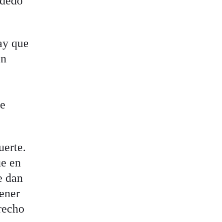
 dedo
ay que
en
ue
uerte.
ue en
e dan
tener
erecho