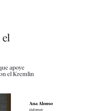
 el
 que apoye
on el Kremlin
Ana Alonso
@alonsay