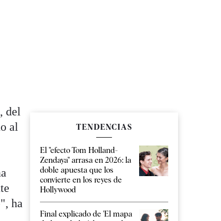
, del
o al
TENDENCIAS
El "efecto Tom Holland-
Zendaya" arrasa en 2026: la
doble apuesta que los
ña
convierte en los reyes de
te
Hollywood
", ha
Final explicado de 'El mapa