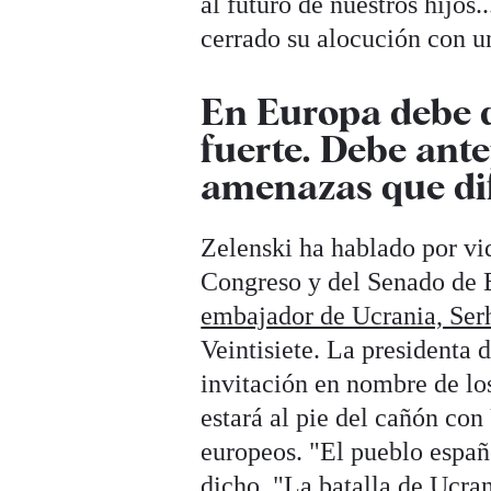
al futuro de nuestros hijos.
cerrado su alocución con un
En Europa debe d
fuerte. Debe ant
amenazas que di
Zelenski ha hablado por vi
Congreso y del Senado de E
embajador de Ucrania, Serh
Veintisiete. La presidenta 
invitación en nombre de lo
estará al pie del cañón co
europeos. "El pueblo españo
dicho. "La batalla de Ucrani