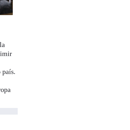
la
dimir
 país.
ropa