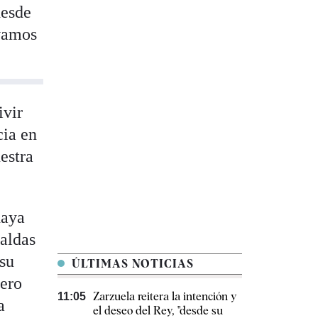
desde
evamos
ivir
cia en
estra
haya
paldas
 su
ÚLTIMAS NOTICIAS
pero
Zarzuela reitera la intención y
11:05
a
el deseo del Rey, "desde su