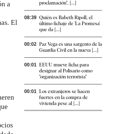
ón a
proclamación", [...]
Quién es Babeth Ripoll, el
08:39
nas. El
último fichaje de 'La Promesa'
que da [...]
Paz Vega es una sargento de la
00:02
Guardia Civil en la nueva [...]
EEUU mueve ficha para
00:01
designar al Polisario como
"organización terrorista"
e
Los extranjeros se hacen
00:01
neren
fuertes en la compra de
vivienda pese al [...]
que
ocios