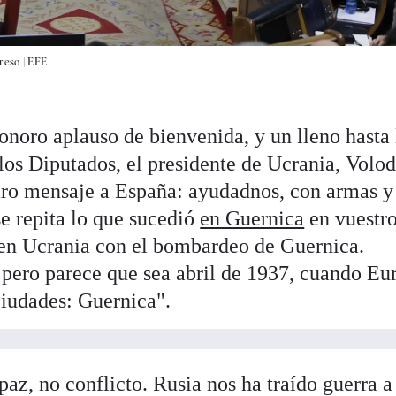
reso |
EFE
onoro aplauso de bienvenida, y un lleno hasta 
los Diputados, el presidente de Ucrania, Volo
aro mensaje a España: ayudadnos, con armas y
se repita lo que sucedió
en Guernica
en vuestro
 en Ucrania con el bombardeo de Guernica.
 pero parece que sea abril de 1937, cuando Eu
ciudades: Guernica".
az, no conflicto. Rusia nos ha traído guerra a