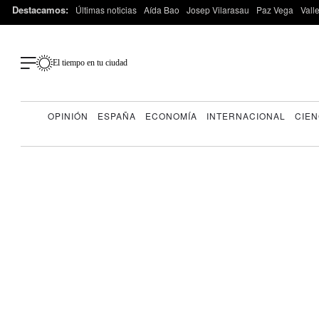
Destacamos:
Últimas noticias
Aída Bao
Josep Vilarasau
Paz Vega
Vall
El tiempo en tu ciudad
OPINIÓN
ESPAÑA
ECONOMÍA
INTERNACIONAL
CIEN