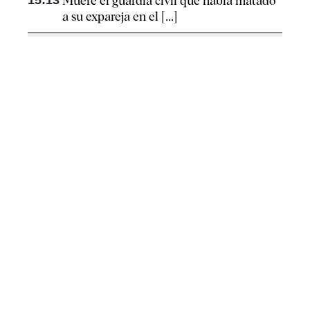
15:13
Muere el guardia civil que había matado
a su expareja en el [...]