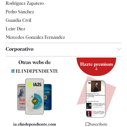
Rodríguez Zapatero
Televisión
Pedro Sánchez
Tendencias
Guardia Civil
Leire Díez
Mercedes González Fernández
Corporativo
Contacto
Otras webs de
Hazte premium
Suscripción
Newsletter
Apps
Quiénes somos
Especificaciones
ia.elindependiente.com
Suscríbete