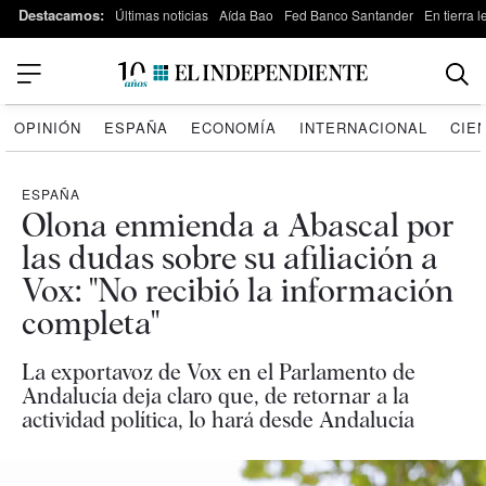
Destacamos:
Últimas noticias
Aída Bao
Fed Banco Santander
En tierra 
OPINIÓN
ESPAÑA
ECONOMÍA
INTERNACIONAL
CIE
ESPAÑA
Olona enmienda a Abascal por
las dudas sobre su afiliación a
Vox: "No recibió la información
completa"
La exportavoz de Vox en el Parlamento de
Andalucía deja claro que, de retornar a la
actividad política, lo hará desde Andalucía