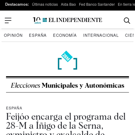
Destacamos:
Últimas noticias
Aída Bao
Fed Banco Santander
En tierra 
OPINIÓN
ESPAÑA
ECONOMÍA
INTERNACIONAL
CIE
Elecciones
Municipales y Autonómicas
ESPAÑA
Feijóo encarga el programa del
28-M a Íñigo de la Serna,
exministro y exalcalde de