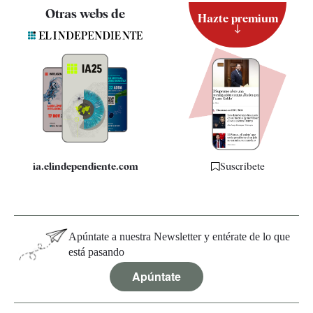
Contacto
Otras webs de
Hazte premium
Suscripción
Newsletter
Apps
Quiénes somos
Especificaciones
ia.elindependiente.com
Suscríbete
Apúntate a nuestra Newsletter y entérate de lo que
está pasando
Apúntate