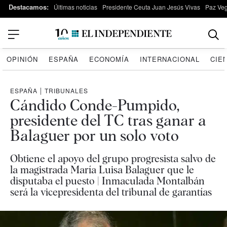
Destacamos:
Últimas noticias
Presidente Ceuta Juan Jesús Vivas
Paz Ve
OPINIÓN
ESPAÑA
ECONOMÍA
INTERNACIONAL
CIE
ESPAÑA
|
TRIBUNALES
Cándido Conde-Pumpido,
presidente del TC tras ganar a
Balaguer por un solo voto
Obtiene el apoyo del grupo progresista salvo de
la magistrada María Luisa Balaguer que le
disputaba el puesto | Inmaculada Montalbán
será la vicepresidenta del tribunal de garantías