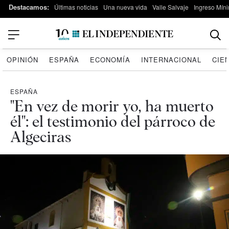
Destacamos:
Últimas noticias
Una nueva vida
Valle Salvaje
Ingreso Míni
OPINIÓN
ESPAÑA
ECONOMÍA
INTERNACIONAL
CIE
ESPAÑA
"En vez de morir yo, ha muerto
él": el testimonio del párroco de
Algeciras