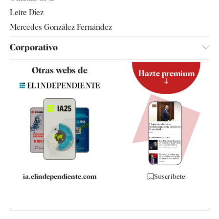
Leire Díez
Mercedes González Fernández
Corporativo
Contacto
Otras webs de
Hazte premium
Suscripción
Newsletter
Apps
Quiénes somos
Especificaciones
ia.elindependiente.com
Suscríbete