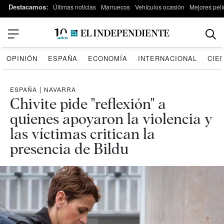
Destacamos:
Últimas noticias
Marruecos
Vehículos ocasión
Mejores pelí
OPINIÓN
ESPAÑA
ECONOMÍA
INTERNACIONAL
CIE
ESPAÑA
|
NAVARRA
Chivite pide "reflexión" a
quienes apoyaron la violencia y
las víctimas critican la
presencia de Bildu