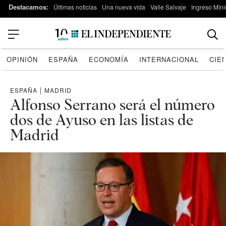
Destacamos:
Últimas noticias
Una nueva vida
Valle Salvaje
Ingreso Míni
OPINIÓN
ESPAÑA
ECONOMÍA
INTERNACIONAL
CIE
ESPAÑA
|
MADRID
Alfonso Serrano será el número
dos de Ayuso en las listas de
Madrid