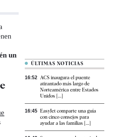
a
enen
ién un
ÚLTIMAS NOTICIAS
ACS inaugura el puente
16:52
de
atirantado más largo de
Norteamérica entre Estados
Unidos [...]
EasyJet comparte una guía
16:45
ue
con cinco consejos para
s
ayudar a las familias [...]