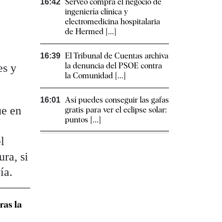
Serveo compra el negocio de
16:42
ingeniería clínica y
electromedicina hospitalaria
de Hermed [...]
El Tribunal de Cuentas archiva
16:39
la denuncia del PSOE contra
es y
la Comunidad [...]
Así puedes conseguir las gafas
16:01
ue en
gratis para ver el eclipse solar:
puntos [...]
l
ra, si
ía.
ras la