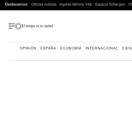
Destacamos:
Últimas noticias
Ingreso Mínimo Vital
Espacio Schengen
P
El tiempo en tu ciudad
OPINIÓN
ESPAÑA
ECONOMÍA
INTERNACIONAL
CIEN