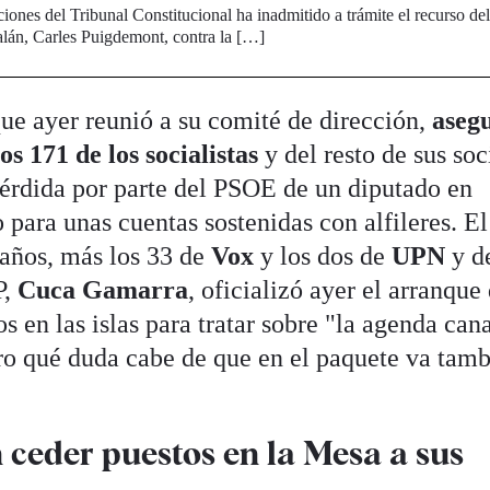
iones del Tribunal Constitucional ha inadmitido a trámite el recurso de
alán, Carles Puigdemont, contra la […]
e ayer reunió a su comité de dirección,
aseg
os 171 de los socialistas
y del resto de sus soc
 pérdida por parte del PSOE de un diputado en
 para unas cuentas sostenidas con alfileres. E
caños, más los 33 de
Vox
y los dos de
UPN
y d
P,
Cuca Gamarra
, oficializó ayer el arranque 
s en las islas para tratar sobre "la agenda can
ero qué duda cabe de que en el paquete va tamb
ceder puestos en la Mesa a sus