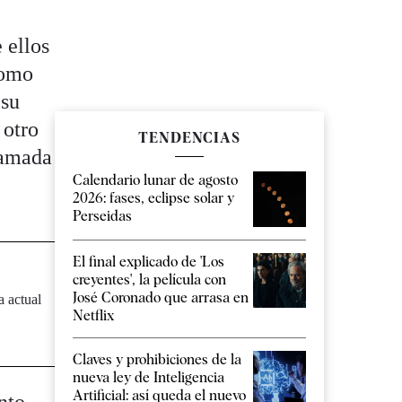
 ellos
como
 su
 otro
TENDENCIAS
lamada
Calendario lunar de agosto
2026: fases, eclipse solar y
Perseidas
El final explicado de 'Los
creyentes', la película con
José Coronado que arrasa en
a actual
Netflix
Claves y prohibiciones de la
nueva ley de Inteligencia
Artificial: así queda el nuevo