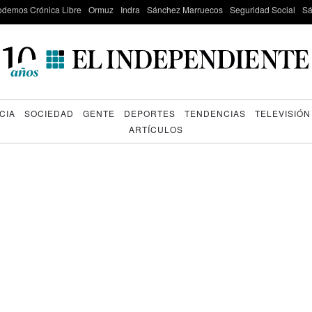
odemos Crónica Libre
Ormuz
Indra
Sánchez Marruecos
Seguridad Social
Sá
CIA
SOCIEDAD
GENTE
DEPORTES
TENDENCIAS
TELEVISIÓN
ARTÍCULOS