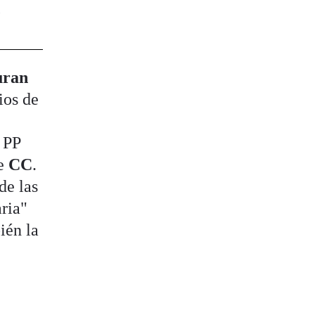
l
uran
ios de
l PP
e
CC
.
de las
aria"
ién la