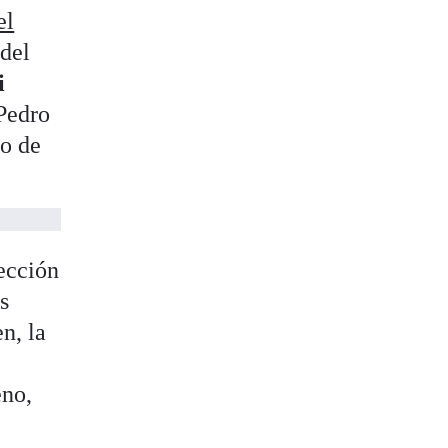
el
 del
i
 Pedro
so de
ección
s
en, la
eno,