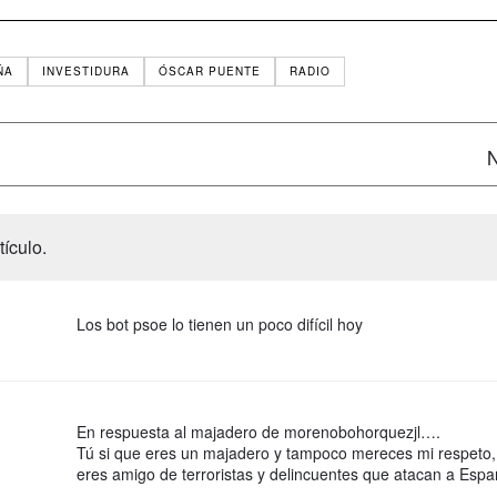
ÑA
INVESTIDURA
ÓSCAR PUENTE
RADIO
N
ículo.
Los bot psoe lo tienen un poco difícil hoy
En respuesta al majadero de morenobohorquezjl….
Tú si que eres un majadero y tampoco mereces mi respeto, 
eres amigo de terroristas y delincuentes que atacan a Espa