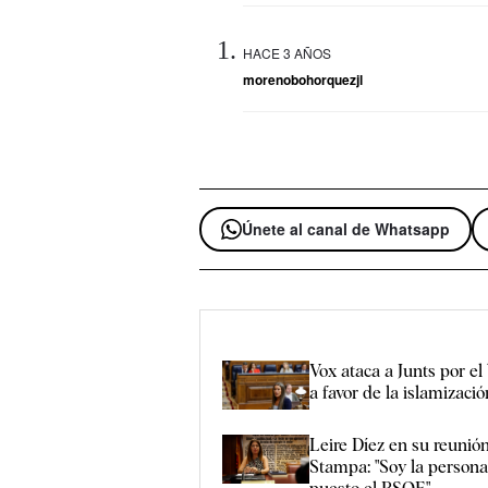
HACE 3 AÑOS
morenobohorquezjl
Únete al canal de Whatsapp
Vox ataca a Junts por el
a favor de la islamizaci
Leire Díez en su reunión
Stampa: "Soy la person