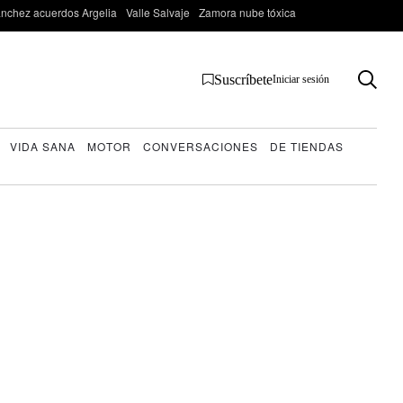
nchez acuerdos Argelia
Valle Salvaje
Zamora nube tóxica
Suscríbete
Iniciar sesión
VIDA SANA
MOTOR
CONVERSACIONES
DE TIENDAS