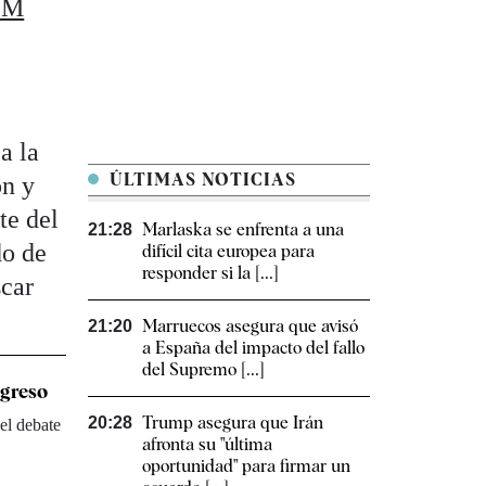
9M
a la
ÚLTIMAS NOTICIAS
ón y
te del
Marlaska se enfrenta a una
21:28
do de
difícil cita europea para
responder si la [...]
scar
Marruecos asegura que avisó
21:20
a España del impacto del fallo
del Supremo [...]
ngreso
Trump asegura que Irán
20:28
el debate
afronta su "última
oportunidad" para firmar un