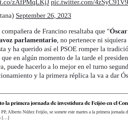
//t.co/zAfPMqLKjJ
pic.twitter.com/4zSyC91V
tana)
September 26, 2023
 y compañera de Francino resaltaba que "
Óscar
tavoz parlamentario
, no pertenece ni siquiera 
sta y ha querido así el PSOE romper la tradici
r que en algún momento de la tarde el presiden
a, puede hacerlo a lo mejor en el turno segun
cionamiento y la primera réplica la va a dar Ó
cto la primera jornada de investidura de Feijóo en el Co
l PP, Alberto Núñez Feijóo, se somete este martes a la primera jornada d
n […]