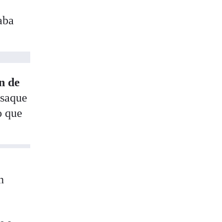
aba
n de
 saque
o que
n