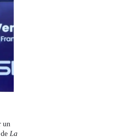
r un
s de
La