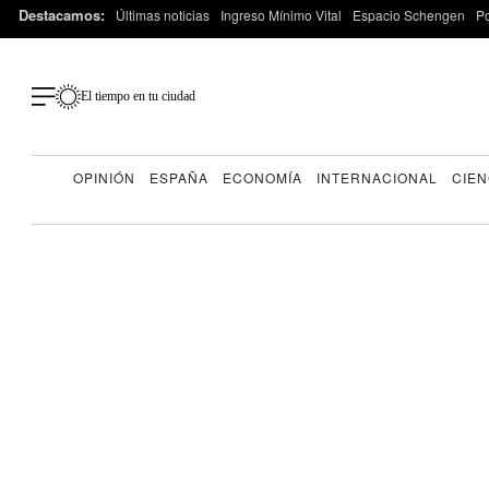
Destacamos:
Últimas noticias
Ingreso Mínimo Vital
Espacio Schengen
P
El tiempo en tu ciudad
OPINIÓN
ESPAÑA
ECONOMÍA
INTERNACIONAL
CIEN