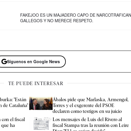
FAKEJOO ES UN MAJADERO CAPO DE NARCOTRAFICA
GALLEGOS Y NO MERECE RESPETO.
Síguenos en Google News
TE PUEDE INTERESAR
 burka: "Están
Ábalos pide que Marlaska, Armengol,
ón de Cataluña"
Torres y el exgerente del PSOE
declaren como testigos en su juicio
 con el fiscal
Los mensajes de Luis del Rivero al
a que ha
fiscal Stampa tras la reunión con Leire