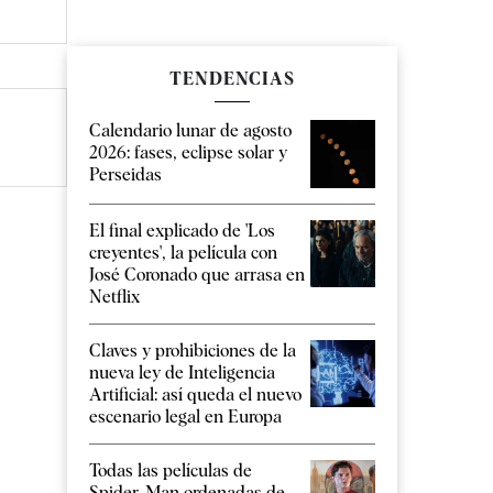
TENDENCIAS
Calendario lunar de agosto
2026: fases, eclipse solar y
Perseidas
El final explicado de 'Los
creyentes', la película con
José Coronado que arrasa en
Netflix
Claves y prohibiciones de la
nueva ley de Inteligencia
Artificial: así queda el nuevo
escenario legal en Europa
Todas las películas de
Spider-Man ordenadas de