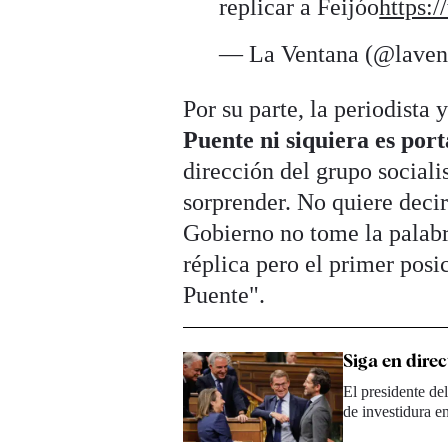
replicar a Feijóo
https:
— La Ventana (@laven
Por su parte, la periodista
Puente ni siquiera es por
dirección del grupo sociali
sorprender. No quiere deci
Gobierno no tome la palabr
réplica pero el primer posi
Puente".
Siga en dire
El presidente de
de investidura e