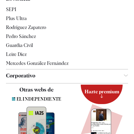
Economía
SEPI
Internacional
Plus Ultra
Gente
Rodríguez Zapatero
Televisión
Pedro Sánchez
Tendencias
Guardia Civil
Leire Díez
Mercedes González Fernández
Corporativo
Contacto
Otras webs de
Hazte premium
Suscripción
Newsletter
Apps
Quiénes somos
Especificaciones