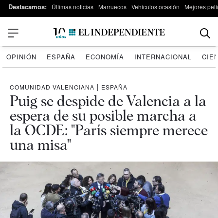
Destacamos:
Últimas noticias
Marruecos
Vehículos ocasión
Mejores pelí
OPINIÓN
ESPAÑA
ECONOMÍA
INTERNACIONAL
CIE
COMUNIDAD VALENCIANA
|
ESPAÑA
Puig se despide de Valencia a la
espera de su posible marcha a
la OCDE: "París siempre merece
una misa"